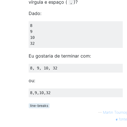
vírgula e espaço (
)?
,
Dado:
8

9

10

Eu gostaria de terminar com:
ou:
line-breaks
—
Martin Tournoij
fonte