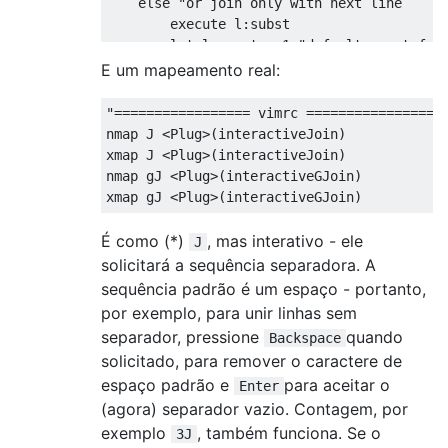
    else "or join only with next line

        execute l:subst

        let l:count = 1 "default count for 
    endif

E um mapeamento real:
    "make command repeatable

    "(with the tpope/vim-repeat plugin: opt
"================= vimrc ==================
    if (a:0 == 0)

nmap J <Plug>(interactiveJoin)

        silent! call repeat#set("\<Plug>(re
xmap J <Plug>(interactiveJoin)

    else

nmap gJ <Plug>(interactiveGJoin)

        silent! call repeat#set("\<Plug>(re
    endif

endfunction

É como (*)
, mas interativo - ele
J
solicitará a sequência separadora. A
noremap <silent> <Plug>(interactiveJoin)  :
sequência padrão é um espaço - portanto,
noremap <silent> <Plug>(interactiveGJoin) :
por exemplo, para unir linhas sem
noremap <silent> <Plug>(repeatJoin)       :
separador, pressione
quando
Backspace
solicitado, para remover o caractere de
espaço padrão e
para aceitar o
Enter
(agora) separador vazio. Contagem, por
exemplo
, também funciona. Se o
3J