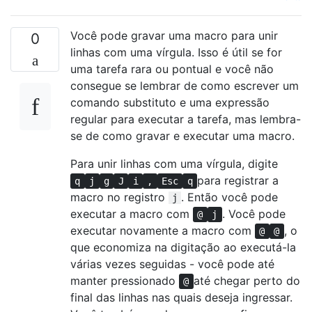
Você pode gravar uma macro para unir
0
linhas com uma vírgula. Isso é útil se for
uma tarefa rara ou pontual e você não
consegue se lembrar de como escrever um
comando substituto e uma expressão
regular para executar a tarefa, mas lembra-
se de como gravar e executar uma macro.
Para unir linhas com uma vírgula, digite
para registrar a
q
j
g
J
i
,
Esc
q
macro no registro
. Então você pode
j
executar a macro com
. Você pode
@
j
executar novamente a macro com
, o
@
@
que economiza na digitação ao executá-la
várias vezes seguidas - você pode até
manter pressionado
até chegar perto do
@
final das linhas nas quais deseja ingressar.