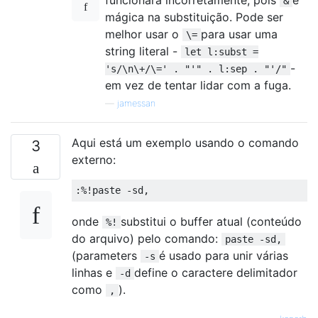
funcionará incorretamente, pois
é
&
mágica na substituição. Pode ser
melhor usar o
para usar uma
\=
string literal -
let l:subst =
-
's/\n\+/\=' . "'" . l:sep . "'/"
em vez de tentar lidar com a fuga.
—
jamessan
Aqui está um exemplo usando o comando
3
externo:
onde
substitui o buffer atual (conteúdo
%!
do arquivo) pelo comando:
paste -sd,
(parameters
é usado para unir várias
-s
linhas e
define o caractere delimitador
-d
como
).
,