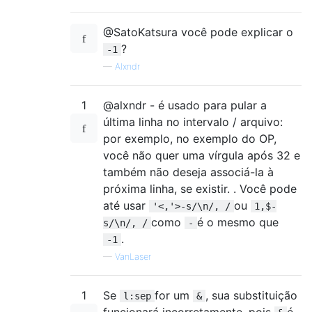
@SatoKatsura você pode explicar o
?
-1
—
Alxndr
1
@alxndr - é usado para pular a
última linha no intervalo / arquivo:
por exemplo, no exemplo do OP,
você não quer uma vírgula após 32 e
também não deseja associá-la à
próxima linha, se existir. . Você pode
até usar
ou
'<,'>-s/\n/, /
1,$-
como
é o mesmo que
s/\n/, /
-
.
-1
—
VanLaser
1
Se
for um
, sua substituição
l:sep
&