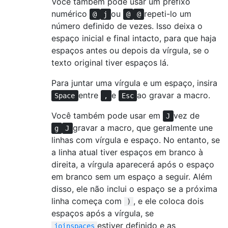
Você também pode usar um prefixo
numérico
ou
repeti-lo um
@
j
@
@
número definido de vezes. Isso deixa o
espaço inicial e final intacto, para que haja
espaços antes ou depois da vírgula, se o
texto original tiver espaços lá.
Para juntar uma vírgula e um espaço, insira
entre
e
ao gravar a macro.
Space
,
Esc
Você também pode usar em
vez de
J
gravar a macro, que geralmente une
g
J
linhas com vírgula e espaço. No entanto, se
a linha atual tiver espaços em branco à
direita, a vírgula aparecerá após o espaço
em branco sem um espaço a seguir. Além
disso, ele não inclui o espaço se a próxima
linha começa com
, e ele coloca dois
)
espaços após a vírgula, se
estiver definido e as
joinspaces