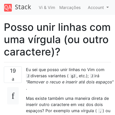
Vi & Vim
Marcações
Account
Posso unir linhas com
uma vírgula (ou outro
caractere)?
Eu sei que posso unir linhas no Vim com
19
diversas variantes (
, etc.);
irá
J
gJ
J
"Remover o recuo e inserir até dois espaços"
.
Mas existe também uma maneira direta de
inserir outro caractere em vez dos dois
espaços? Por exemplo uma vírgula (
) ou
,