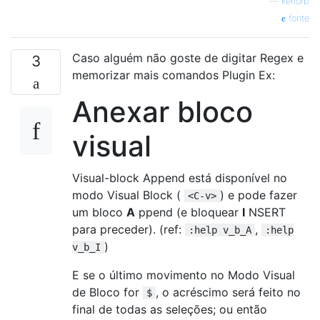
—
kenorb
fonte
Caso alguém não goste de digitar Regex e
3
memorizar mais comandos Plugin Ex:
Anexar bloco
visual
Visual-block Append está disponível no
modo Visual Block (
) e pode fazer
<C-v>
um bloco
A
ppend (e bloquear
I
NSERT
para preceder). (ref:
,
:help v_b_A
:help
)
v_b_I
E se o último movimento no Modo Visual
de Bloco for
, o acréscimo será feito no
$
final de todas as seleções; ou então