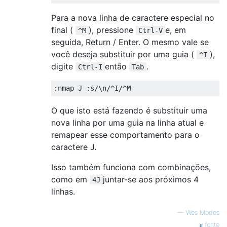
Para a nova linha de caractere especial no
final (
), pressione
e, em
^M
Ctrl-V
seguida, Return / Enter. O mesmo vale se
você deseja substituir por uma guia (
),
^I
digite
então
.
Ctrl-I
Tab
O que isto está fazendo é substituir uma
nova linha por uma guia na linha atual e
remapear esse comportamento para o
caractere J.
Isso também funciona com combinações,
como em
juntar-se aos próximos 4
4J
linhas.
—
Wes Modes
fonte