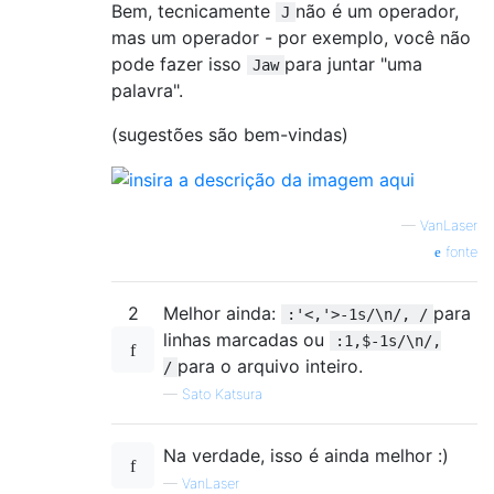
Bem, tecnicamente
não é um operador,
J
mas um operador - por exemplo, você não
pode fazer isso
para juntar "uma
Jaw
palavra".
(sugestões são bem-vindas)
—
VanLaser
fonte
2
Melhor ainda:
para
:'<,'>-1s/\n/, /
linhas marcadas ou
:1,$-1s/\n/,
para o arquivo inteiro.
/
—
Sato Katsura
Na verdade, isso é ainda melhor :)
—
VanLaser