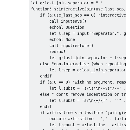
let g:last_join_separator = " "

function! s:interactiveJoin(use_last_sep,..
    if (a:use_last_sep == 0) "interactive, 
        call inputsave()

        echohl Question

        let l:sep = input("Separator:", g:l
        echohl None

        call inputrestore()

        redraw!

        let g:last_join_separator = l:sep "
    else "non-interactive (when repeating w
        let l:sep = g:last_join_separator

    endif

    if (a:0 == 0) "with no argument, remove
        let l:subst = 's/\s*\n\+\s*/\=' . "
    else " don't remove indentation or trai
        let l:subst = 's/\n\+/\=' . "'" . l
    endif

    if a:firstline < a:lastline "join given
        execute a:firstline . ',' . (a:last
        let l:count = a:lastline - a:firstl