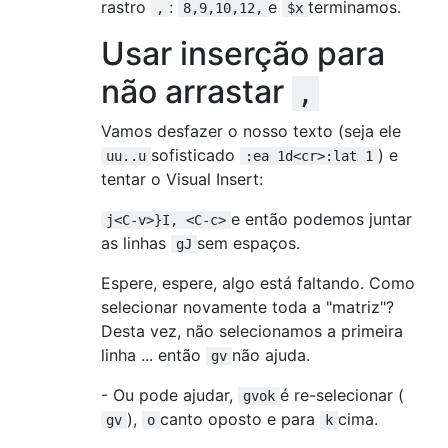
rastro
:
e
terminamos.
,
8,9,10,12,
$x
Usar inserção para
não arrastar
,
Vamos desfazer o nosso texto (seja ele
sofisticado
) e
uu..u
:ea 1d<cr>:lat 1
tentar o Visual Insert:
e então podemos juntar
j<C-v>}I, <C-c>
as linhas
sem espaços.
gJ
Espere, espere, algo está faltando. Como
selecionar novamente toda a "matriz"?
Desta vez, não selecionamos a primeira
linha ... então
não ajuda.
gv
- Ou pode ajudar,
é re-selecionar (
gvok
),
canto oposto e para
cima.
gv
o
k