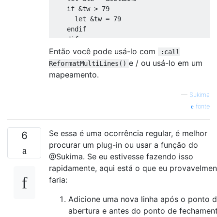
    if &tw > 79

      let &tw = 79

    endif

  endif

  let &tw -= 3 " Adjust for missing quotes 
Então você pode usá-lo com
:call
  exec "normal A%-%\<Esc>gqq"

e / ou usá-lo em um
ReformatMultiLines()
  let &tw = orig_tw

mapeamento.
  let endLine = search("%-%$")

  exec endLine . ' s/%-%$//'

—
Sukima
  if startLine == endLine

fonte
    return

  endif

  exec endLine

Se essa é uma ocorrência regular, é melhor
6
  exec 'normal I"'

procurar um plug-in ou usar a função do
  exec startLine

@Sukima. Se eu estivesse fazendo isso
  exec 'normal A "'

rapidamente, aqui está o que eu provavelmen
  if endLine - startLine == 1

faria:
    return

  endif

Adicione uma nova linha após o ponto 
  let startLine += 1

abertura e antes do ponto de fechament
  while startLine != endLine
