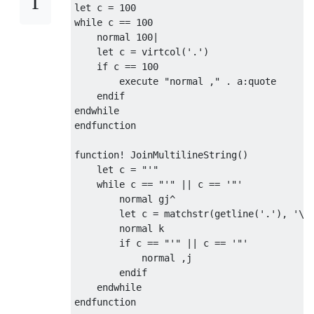
let c = 100

while c == 100

    normal 100|

    let c = virtcol('.')

    if c == 100

        execute "normal ," . a:quote

    endif

endwhile

endfunction

function! JoinMultilineString()

    let c = "'"

    while c == "'" || c == '"'

        normal gj^

        let c = matchstr(getline('.'), '\%'
        normal k

        if c == "'" || c == '"'

            normal ,j

        endif

    endwhile

endfunction
