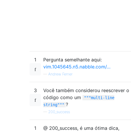
1
Pergunta semelhante aqui:
vim.1045645.n5.nabble.com/…
—
Andrew Ferrier
3
Você também considerou reescrever o
código como um
"""multi-line
?
string"""
—
200_success
1
@ 200_success, é uma ótima dica,