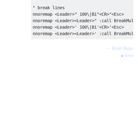
" break lines

nnoremap <Leader>" 100\|Bi"<CR>"<Esc>

nnoremap <Leader><Leader>" :call BreakMultl
nnoremap <Leader>' 100\|Bi'<CR>'<Esc>

nnoremap <Leader><Leader>' :call BreakMultl
" join lines

—
Bryan Bugyi
nmap <Leader>j Jds'ds"x

fonte