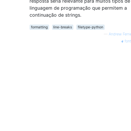
resposta seria relevante para muitos tipos de
linguagem de programação que permitem a
continuação de strings.
formatting
line-breaks
filetype-python
—
Andrew Ferri
fon