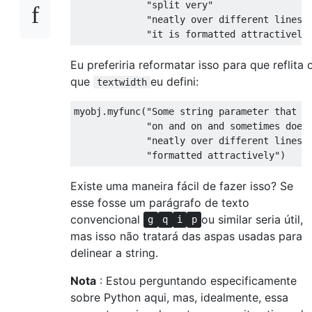
             "split very"

             "neatly over different lines s
Eu preferiria reformatar isso para que reflita 
que
eu defini:
textwidth
myobj.myfunc("Some string parameter that go
             "on and on and sometimes doesn
             "neatly over different lines s
Existe uma maneira fácil de fazer isso? Se
esse fosse um parágrafo de texto
convencional
ou similar seria útil,
g
q
i
p
mas isso não tratará das aspas usadas para
delinear a string.
Nota
: Estou perguntando especificamente
sobre Python aqui, mas, idealmente, essa