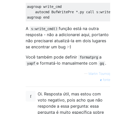
augroup write_cmd

    autocmd BufWritePre *.py call s:write_c
A
função está na outra
s:write_cmd()
resposta - não a adicionarei aqui, portanto
não precisarei atualizá-la em dois lugares
se encontrar um bug :-)
Você também pode definir
a
formatprg
e formatá-lo manualmente com
.
yapf
gq
—
Martin Tournoij
fonte
Oi. Resposta útil, mas estou com
voto negativo, pois acho que não
responde a essa pergunta: essa
pergunta é muito específica sobre