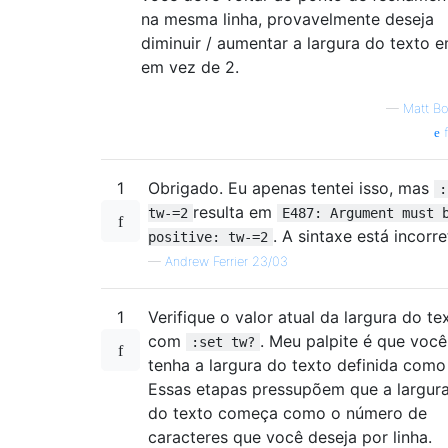
na mesma linha, provavelmente deseja
diminuir / aumentar a largura do texto 
em vez de 2.
—
Matt B
f
1
Obrigado. Eu apenas tentei isso, mas
:
resulta em
tw-=2
E487: Argument must 
. A sintaxe está incorr
positive: tw-=2
—
Andrew Ferrier 23/03
1
Verifique o valor atual da largura do te
com
. Meu palpite é que você
:set tw?
tenha a largura do texto definida como
Essas etapas pressupõem que a largur
do texto começa como o número de
caracteres que você deseja por linha.