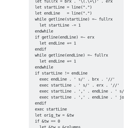
  let fullrx = brx . '\(.\+\)' . erx

  let startLine = line(".")

  let endLine   = line(".")

  while getline(startLine) =~ fullrx

    let startLine -= 1

  endwhile

  if getline(endLine) =~ erx

    let endLine += 1

  endif

  while getline(endLine) =~ fullrx

    let endLine += 1

  endwhile

  if startLine != endLine

    exec endLine . ' s/' . brx . '//'

    exec startLine . ' s/' . erx . '//'

    exec startLine . ',' . endLine . ' s/' 
    exec startLine . ',' . endLine . ' join
  endif

  exec startLine

  let orig_tw = &tw

  if &tw == 0

    let &tw = &columns
