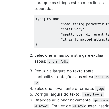
para que as strings estejam em linhas
    exec startLine

    exec 'normal I"'

separadas.
    exec 'normal A "'

    let startLine += 1

myobj.myfunc(

  endwhile

             "Some string parameter th
             "split very"

             "neatly over different li
             "it is formatted attracti
Selecione linhas com strings e exclua
aspas:
:norm ^x$x
Reduzir a largura do texto (para
contabilizar cotações ausentes)
:set t
=2
Selecione novamente e formate:
gvgq
Corrigir largura do texto:
:set tw+=2
Citações adicionar novamente:
gv:norm
. Em vez de
querer inserir
<Esc>A"
<Esc>