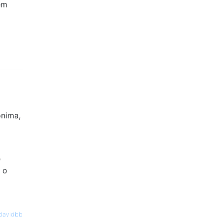
em
nima,
e
 o
davidbb