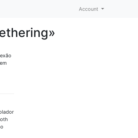
Account
ethering»
nexão
tem
olador
ooth
so