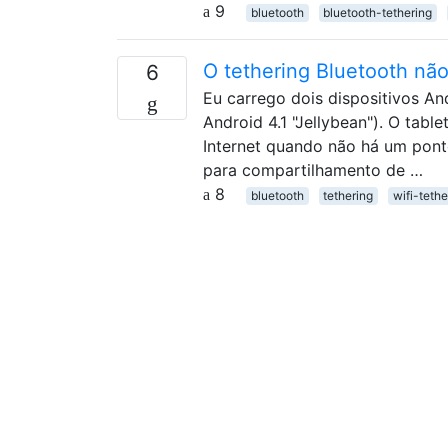
9
bluetooth
bluetooth-tethering
O tethering Bluetooth nã
6
Eu carrego dois dispositivos A
Android 4.1 "Jellybean"). O table
Internet quando não há um pont
para compartilhamento de …
8
bluetooth
tethering
wifi-tethe