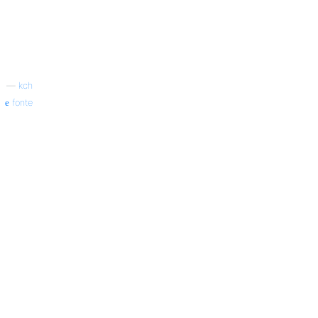
—
kch
fonte