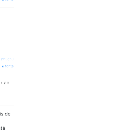
—
gnuchu
fonte
ar ao
is de
stá