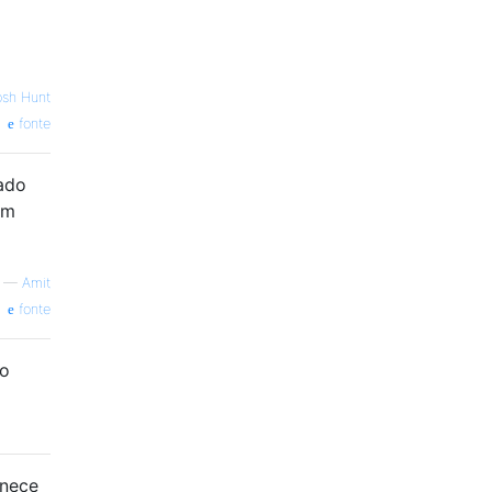
osh Hunt
fonte
ado
Um
—
Amit
fonte
ão
rnece