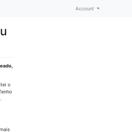
Account
eu
ueado,
tei o
 Tenho
.
 mais