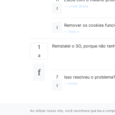
—
Vineet Bhatia
Remover os cookies funcio
—
Peter K.
Reinstalei o SO, porque não tenh
1
7
Isso resolveu o problema
—
bmike
Ao utilizar nosso site, você reconhece que leu e com