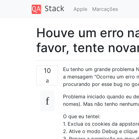
Apple
Marcações
Houve um erro na
favor, tente nova
Eu tenho um grande problema Nã
10
a mensagem "Ocorreu um erro na
procurando por esse bug no go
Problema iniciado quando eu de
nomes). Mas não tenho nenhuma
O que eu tentei:
1. Exclua os cookies da appstor
2. Ative o modo Debug e clique 
3. Repare a permissão no meu d