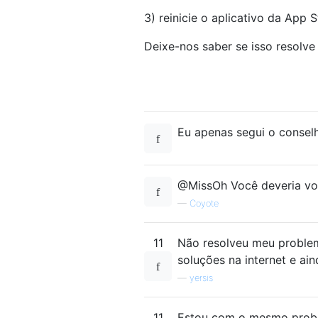
3) reinicie o aplicativo da App S
Deixe-nos saber se isso resolve
Eu apenas segui o conselh
@MissOh Você deveria vot
—
Coyote
11
Não resolveu meu problema
soluções na internet e ai
—
yersis
11
Estou com o mesmo probl