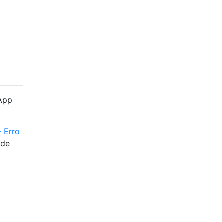
 App
- Erro
 de