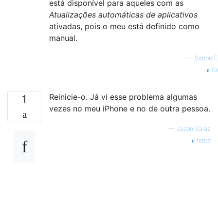
está disponível para aqueles com as
Atualizações automáticas de aplicativos
ativadas, pois o meu está definido como
manual.
—
Simon E
fo
Reinicie-o. Já vi esse problema algumas
1
vezes no meu iPhone e no de outra pessoa.
—
Jason Salaz
fonte