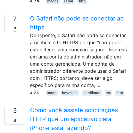
34
macos
safari
http
O Safari não pode se conectar ao
7
https
De repente, o Safari não pode se conectar
a nenhum site HTTPS porque "não pode
estabelecer uma conexão segura". Isso está
em uma conta de administrador, não em
uma conta gerenciada. Uma conta de
administrador diferente pode usar o Safari
com HTTPS; portanto, deve ser algo
específico para minha conta, …
26
safari
keychain
certificate
ssl
http
Como você assiste solicitações
5
HTTP que um aplicativo para
iPhone está fazendo?