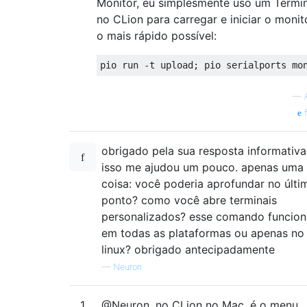
Monitor, eu simplesmente uso um Termin
no CLion para carregar e iniciar o monit
o mais rápido possível:
—
f
obrigado pela sua resposta informativa
isso me ajudou um pouco. apenas uma
coisa: você poderia aprofundar no últi
ponto? como você abre terminais
personalizados? esse comando funcion
em todas as plataformas ou apenas no
linux? obrigado antecipadamente
—
Neuron
1
@Neuron, no CLion no Mac, é o menu