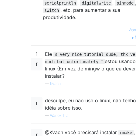
,
,
serialprintln
digitalwrite
pinmode
, etc, para aumentar a sua
switch
produtividade.
—
Wan
f
1
Ele
s very nice tutorial dude, thx ve
estou usando
much but unfortunately I
linux (Em vez de mingw o que eu dever
instalar.?
—
Kvach
desculpe, eu não uso o linux, não tenho
idéia sobre isso.
—
Wanek T #
@Kvach você precisará instalar
,
cmake