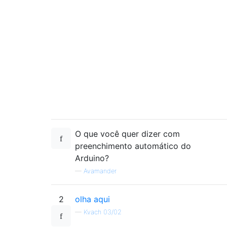
O que você quer dizer com
preenchimento automático do
Arduino?
—
Avamander
2
olha aqui
—
Kvach 03/02