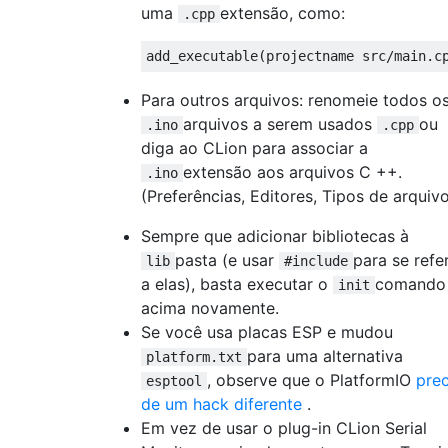
uma
extensão, como:
.cpp
Para outros arquivos: renomeie todos o
arquivos a serem usados
ou
.ino
.cpp
diga ao CLion para associar a
extensão aos arquivos C ++.
.ino
(Preferências, Editores, Tipos de arquivo
Sempre que adicionar bibliotecas à
pasta (e usar
para se refer
lib
#include
a elas), basta executar o
comando
init
acima novamente.
Se você usa placas ESP e mudou
para uma alternativa
platform.txt
, observe que o PlatformIO
prec
esptool
de um hack diferente
.
Em vez de usar o plug-in CLion Serial