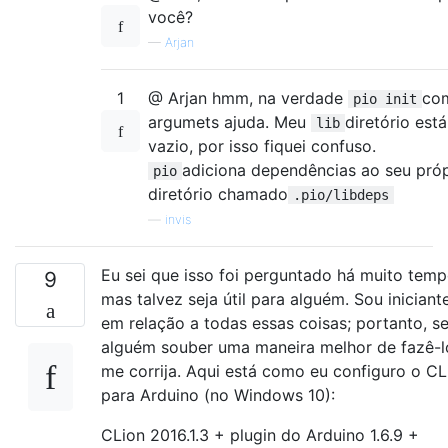
você?
—
Arjan
1
@ Arjan hmm, na verdade
co
pio init
argumets ajuda. Meu
diretório está
lib
vazio, por isso fiquei confuso.
adiciona dependências ao seu próp
pio
diretório chamado
.pio/libdeps
—
invis
Eu sei que isso foi perguntado há muito temp
9
mas talvez seja útil para alguém. Sou iniciant
em relação a todas essas coisas; portanto, s
alguém souber uma maneira melhor de fazê-l
me corrija. Aqui está como eu configuro o CL
para Arduino (no Windows 10):
CLion 2016.1.3 + plugin do Arduino 1.6.9 +