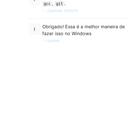
,
.
gcc
git
—
Zoonman 25/10/19
Obrigado! Essa é a melhor maneira de
fazer isso no Windows
—
tcallred