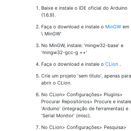
Baixe e instale o IDE oficial do Arduino
(1.6.9).
Faça o download e instale o
MinGW
em 
\ MinGW'
No MinGW, instale: 'mingw32-base' e
'mingw32-gcc-g ++'
Faça o download e instale o
CLion
.
Crie um projeto 'sem título', apenas par
abrir o CLion.
No CLion> Configurações> Plugins>
Procurar Repositórios> Procure e instale
'Arduino' (integração de ferramentas) e
'Serial Monitor' (misc).
No CLion> Configurações> Pesquisa>