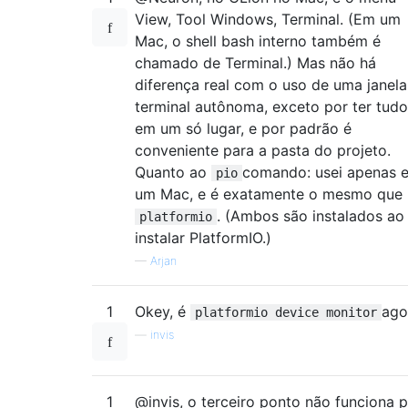
View, Tool Windows, Terminal. (Em um
Mac, o shell bash interno também é
chamado de Terminal.) Mas não há
diferença real com o uso de uma janela
terminal autônoma, exceto por ter tudo
em um só lugar, e por padrão é
conveniente para a pasta do projeto.
Quanto ao
comando: usei apenas 
pio
um Mac, e é exatamente o mesmo que
. (Ambos são instalados ao
platformio
instalar PlatformIO.)
—
Arjan
1
Okey, é
ago
platformio device monitor
—
invis
1
@invis, o terceiro ponto não funciona 