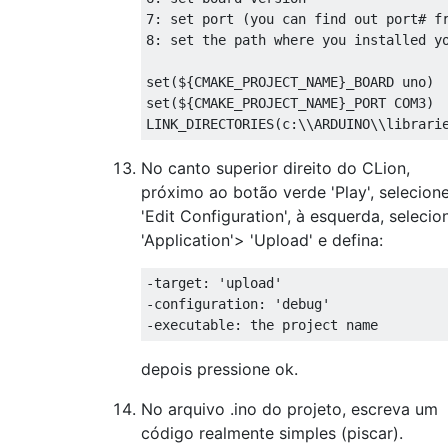
7: set port (you can find out port# fr
8: set the path where you installed yo
set(${CMAKE_PROJECT_NAME}_BOARD uno)

set(${CMAKE_PROJECT_NAME}_PORT COM3)

No canto superior direito do CLion,
próximo ao botão verde 'Play', selecion
'Edit Configuration', à esquerda, selecio
'Application'> 'Upload' e defina:
-target: 'upload'

-configuration: 'debug'

depois pressione ok.
No arquivo .ino do projeto, escreva um
código realmente simples (piscar).