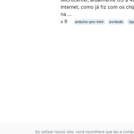
Internet, como já fiz com os c
na …
9
arduino-pro-mini
avrdude
isp
Ao utilizar nosso site, você reconhece que leu e com