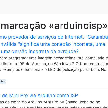
 marcação «arduinoisp»
mo provedor de serviços de Internet, “Caramba
 inválida "significa uma conexão incorreta, uma
u uma versão incorreta do avrdude?
para programar uma imagem hexadecimal pré-compilada 
diretório IDE do Arduino, no Windows 7. O Uno tem o esb
de exemplos e funciona - o LED de pulsação pulsa bem. No 
oisp
do Mini Pro via Arduino como ISP
s de clone do Arduino Mini Pro 5v (Inland, vendido no
) e queria usar meu Uno como um provedor de serviços de