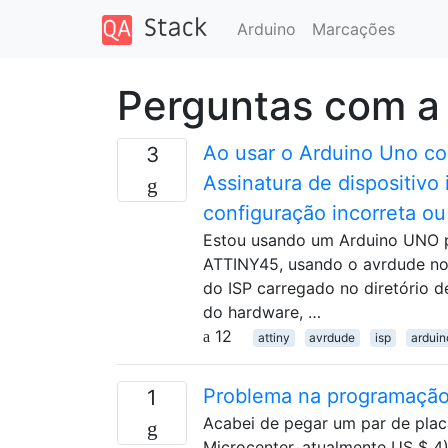
Arduino
Marcações
Perguntas com a
Ao usar o Arduino Uno co
3
Assinatura de dispositivo
configuração incorreta o
Estou usando um Arduino UNO 
ATTINY45, usando o avrdude no 
do ISP carregado no diretório 
do hardware, …
12
attiny
avrdude
isp
arduin
Problema na programação 
1
Acabei de pegar um par de placa
Microcenter, atualmente US $ 4