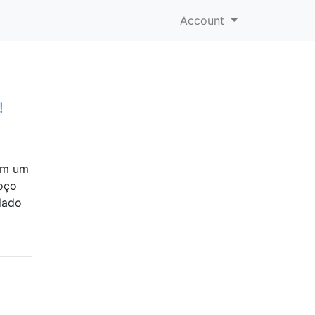
Account
!
em um
oço
lado