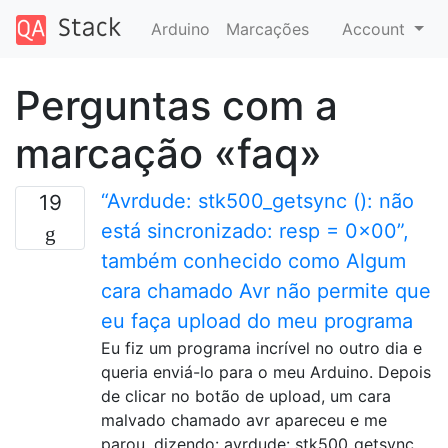
Arduino
Marcações
Account
Perguntas com a
marcação «faq»
“Avrdude: stk500_getsync (): não
19
está sincronizado: resp = 0x00”,
também conhecido como Algum
cara chamado Avr não permite que
eu faça upload do meu programa
Eu fiz um programa incrível no outro dia e
queria enviá-lo para o meu Arduino. Depois
de clicar no botão de upload, um cara
malvado chamado avr apareceu e me
parou, dizendo: avrdude: stk500_getsync