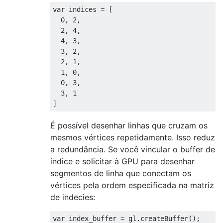
var indices = [

  0, 2,

  2, 4,

  4, 3,

  3, 2,

  2, 1,

  1, 0,

  0, 3,

  3, 1

É possível desenhar linhas que cruzam os
mesmos vértices repetidamente. Isso reduz
a redundância. Se você vincular o buffer de
índice e solicitar à GPU para desenhar
segmentos de linha que conectam os
vértices pela ordem especificada na matriz
de indecies:
var index_buffer = gl.createBuffer();
