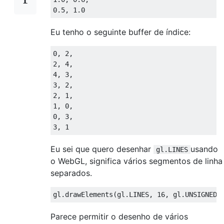
Eu tenho o seguinte buffer de índice:
0, 2,

2, 4,

4, 3,

3, 2,

2, 1,

1, 0,

0, 3,

Eu sei que quero desenhar
usando
gl.LINES
o WebGL, significa vários segmentos de linha
separados.
Parece permitir o desenho de vários