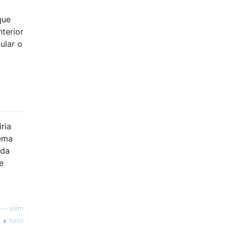
que
terior
ular o
ria
lema
ada
e
—
além
fonte