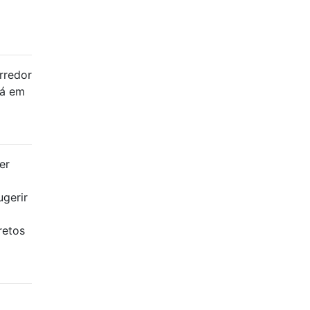
rredor
rá em
er
ugerir
retos