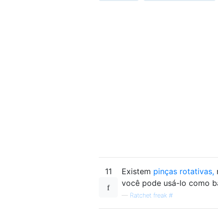
11
Existem
pinças rotativas,
m
você pode usá-lo como ba
—
Ratchet freak #