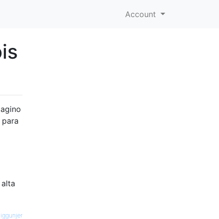
Account
is
magino
 para
alta
jiggunjer