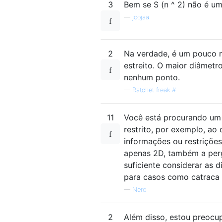
3
Bem se S (n ^ 2) não é u
—
joojaa
2
Na verdade, é um pouco m
estreito. O maior diâmetr
nenhum ponto.
—
Ratchet freak #
11
Você está procurando um 
restrito, por exemplo, ao
informações ou restrições
apenas 2D, também a perg
suficiente considerar as d
para casos como catraca
—
Nero
2
Além disso, estou preoc