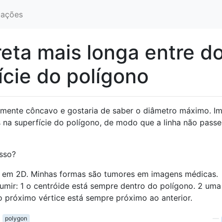
ações
reta mais longa entre do
ície do polígono
emente côncavo e gostaria de saber o diâmetro máximo. I
s na superfície do polígono, de modo que a linha não passe
isso?
o em 2D. Minhas formas são tumores em imagens médicas.
ir: 1 o centróide está sempre dentro do polígono. 2 uma 
 o próximo vértice está sempre próximo ao anterior.
polygon
—