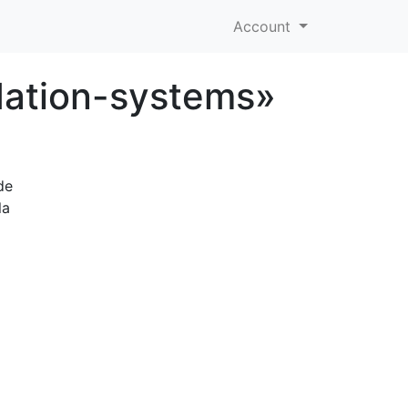
Account
ation-systems»
de
la