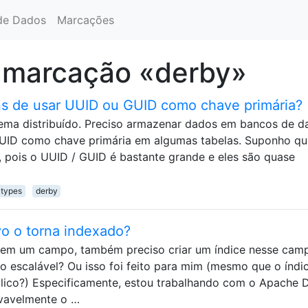
de Dados
Marcações
 marcação «derby»
ns de usar UUID ou GUID como chave primária?
stema distribuído. Preciso armazenar dados em bancos de d
GUID como chave primária em algumas tabelas. Suponho qu
pois o UUID / GUID é bastante grande e eles são quase
atypes
derby
o o torna indexado?
o em um campo, também preciso criar um índice nesse cam
o escalável? Ou isso foi feito para mim (mesmo que o índi
blico?) Especificamente, estou trabalhando com o Apache 
vavelmente o …