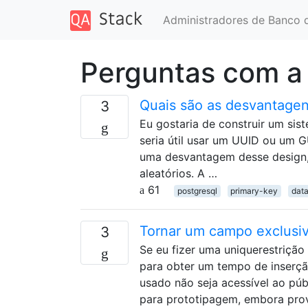
Administradores de Banco 
Perguntas com a
Quais são as desvantage
3
Eu gostaria de construir um si
seria útil usar um UUID ou um 
uma desvantagem desse design, 
aleatórios. A …
61
postgresql
primary-key
dat
Tornar um campo exclusiv
3
Se eu fizer uma uniquerestriçã
para obter um tempo de inserçã
usado não seja acessível ao pú
para prototipagem, embora pro