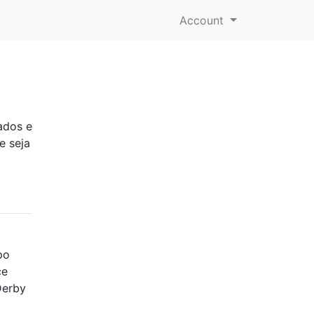
Account
ados e
e seja
po
ce
Derby