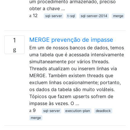
um procedimento armazenado, preciso
obter a chave …
12
sql-server
t-sql
sql-server-2014
merge
MERGE prevenção de impasse
1
Em um de nossos bancos de dados, temos
uma tabela que é acessada intensivamente
simultaneamente por vários threads.
Threads atualizam ou inserem linhas via
MERGE. Também existem threads que
excluem linhas ocasionalmente; portanto,
os dados da tabela são muito voláteis.
Tópicos que fazem upserts sofrem de
impasse às vezes. O …
9
sql-server
execution-plan
deadlock
merge