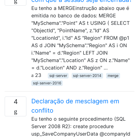
Eu tenho a MERGEinstrução abaixo que é
emitida no banco de dados: MERGE
"MySchema"."Point" AS t USING ( SELECT
"ObjectId", "PointName", z."Id" AS
"LocationId", i."Id" AS "Region" FROM @p1
AS d JOIN "MySchema"."Region" AS i ON
i."Name" = d."Region" LEFT JOIN
"MySchema"."Location" AS z ON z."Name"
= d."Location" AND z."Region" …
23
sql-server
sql-server-2014
merge
sql-server-2016
Declaração de mesclagem em
4
conflito
Eu tenho o seguinte procedimento (SQL
Server 2008 R2): create procedure
usp_SaveCompanyUserData @companyId