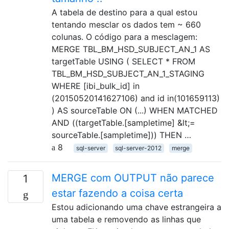
A tabela de destino para a qual estou
tentando mesclar os dados tem ~ 660
colunas. O código para a mesclagem:
MERGE TBL_BM_HSD_SUBJECT_AN_1 AS
targetTable USING ( SELECT * FROM
TBL_BM_HSD_SUBJECT_AN_1_STAGING
WHERE [ibi_bulk_id] in
(20150520141627106) and id in(101659113)
) AS sourceTable ON (...) WHEN MATCHED
AND ((targetTable.[sampletime] &lt;=
sourceTable.[sampletime])) THEN …
8
sql-server
sql-server-2012
merge
MERGE com OUTPUT não parece
1
estar fazendo a coisa certa
Estou adicionando uma chave estrangeira a
uma tabela e removendo as linhas que