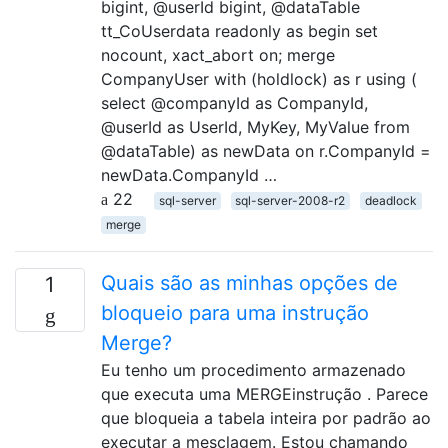
bigint, @userId bigint, @dataTable
tt_CoUserdata readonly as begin set
nocount, xact_abort on; merge
CompanyUser with (holdlock) as r using (
select @companyId as CompanyId,
@userId as UserId, MyKey, MyValue from
@dataTable) as newData on r.CompanyId =
newData.CompanyId …
22
sql-server
sql-server-2008-r2
deadlock
merge
Quais são as minhas opções de
1
bloqueio para uma instrução
Merge?
Eu tenho um procedimento armazenado
que executa uma MERGEinstrução . Parece
que bloqueia a tabela inteira por padrão ao
executar a mesclagem. Estou chamando