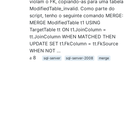
violam o FK, copiando-as para uma tabela
ModifiedTable_invalid. Como parte do
script, tenho o seguinte comando MERGE:
MERGE ModifiedTable t1 USING
TargetTable tt ON t1.JoinColumn =
tt.JoinColumn WHEN MATCHED THEN
UPDATE SET t1.FkColumn = tt.FkSource
WHEN NOT …
8
sql-server
sql-server-2008
merge