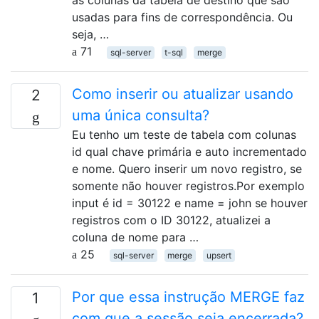
as colunas da tabela de destino que são
usadas para fins de correspondência. Ou
seja, …
71
sql-server
t-sql
merge
Como inserir ou atualizar usando
2
uma única consulta?
Eu tenho um teste de tabela com colunas
id qual chave primária e auto incrementado
e nome. Quero inserir um novo registro, se
somente não houver registros.Por exemplo
input é id = 30122 e name = john se houver
registros com o ID 30122, atualizei a
coluna de nome para …
25
sql-server
merge
upsert
Por que essa instrução MERGE faz
1
com que a sessão seja encerrada?