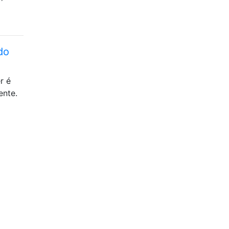
do
r é
ente.