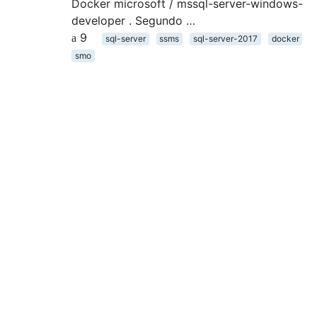
Docker microsoft / mssql-server-windows-
developer . Segundo …
9
sql-server
ssms
sql-server-2017
docker
smo