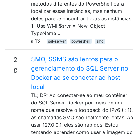
métodos diferentes do PowerShell para
localizar essas instâncias, mas nenhum
deles parece encontrar todas as instâncias.
1) Use WMI $srvr = New-Object -
TypeName …
13
sql-server
powershell
smo
SMO, SSMS são lentos para o
2
gerenciamento do SQL Server no
Docker ao se conectar ao host
local
TL; DR: Ao conectar-se ao meu contêiner
do SQL Server Docker por meio de um
nome que resolve o loopback do IPv6 ( ::1),
as chamadas SMO são realmente lentas. Ao
usar 127.0.0.1, eles são rápidos. Estou
tentando aprender como usar a imagem do