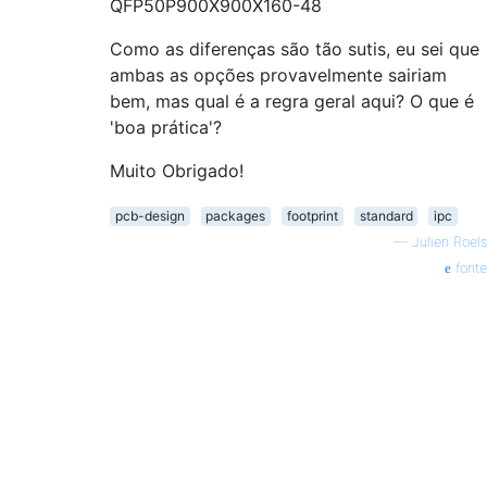
QFP50P900X900X160-48
Como as diferenças são tão sutis, eu sei que
ambas as opções provavelmente sairiam
bem, mas qual é a regra geral aqui? O que é
'boa prática'?
Muito Obrigado!
pcb-design
packages
footprint
standard
ipc
—
Julien Roels
fonte