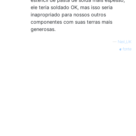
estêncil de pasta de solda mais espesso,
ele teria soldado OK, mas isso seria
inapropriado para nossos outros
componentes com suas terras mais
generosas.
—
Neil_UK
fonte