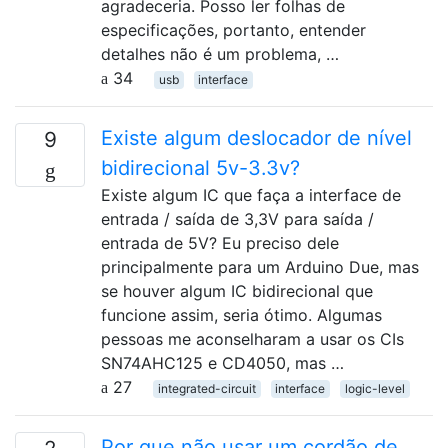
agradeceria. Posso ler folhas de
especificações, portanto, entender
detalhes não é um problema, …
34
usb
interface
Existe algum deslocador de nível
9
bidirecional 5v-3.3v?
Existe algum IC que faça a interface de
entrada / saída de 3,3V para saída /
entrada de 5V? Eu preciso dele
principalmente para um Arduino Due, mas
se houver algum IC bidirecional que
funcione assim, seria ótimo. Algumas
pessoas me aconselharam a usar os CIs
SN74AHC125 e CD4050, mas …
27
integrated-circuit
interface
logic-level
Por que não usar um cordão de