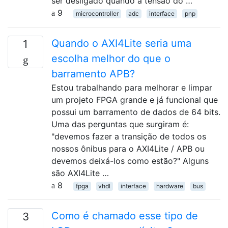
ser desligado quando a tensão do …
9
microcontroller
adc
interface
pnp
Quando o AXI4Lite seria uma
1
escolha melhor do que o
barramento APB?
Estou trabalhando para melhorar e limpar
um projeto FPGA grande e já funcional que
possui um barramento de dados de 64 bits.
Uma das perguntas que surgiram é:
"devemos fazer a transição de todos os
nossos ônibus para o AXI4Lite / APB ou
devemos deixá-los como estão?" Alguns
são AXI4Lite …
8
fpga
vhdl
interface
hardware
bus
Como é chamado esse tipo de
3