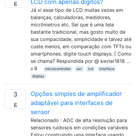
LCD com apenas dígitos?
Já vi esse tipo de LCD muitas vezes em
balanças, calculadoras, medidores,
micrômetros etc. Sei que é uma tela
bastante tradicional, mas gosto muito de
sua compacidade, simplicidade e talvez até
custe menos, em comparação com TFTs ou
smartphones. digite touch displays. [ Como
se chama? Respondida por @ kevlar1818 …
8
microcontroller
avr
lcd
interface
display
Opções simples de amplificador
3
adaptável para interfaces de
sensor
Relacionado : ADC de alta resolução para
sensores ruidosos em condições variáveis
Estou construindo uma interface usando