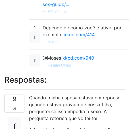
sex-guide/...
—
KJYe.Name
1
Depende de como você é ativo, por
exemplo:
xkcd.com/414
—
Moses
@Moses
xkcd.com/940
—
Mateen Ulhaq
Respostas:
Quando minha esposa estava em repouso
9
quando estava grávida de nossa filha,
perguntei se isso impedia o sexo. A
pergunta retórica que voltei foi: