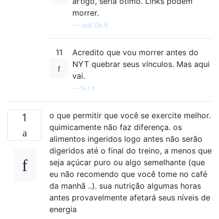
artigo, seria ótimo. Links podem
morrer.
—
Just Do It
11
Acredito que vou morrer antes do
NYT quebrar seus vínculos. Mas aqui
vai.
—
N / n
o que permitir que você se exercite melhor.
1
quimicamente não faz diferença. os
alimentos ingeridos logo antes não serão
digeridos até o final do treino, a menos que
seja açúcar puro ou algo semelhante (que
eu não recomendo que você tome no café
da manhã ..). sua nutrição algumas horas
antes provavelmente afetará seus níveis de
energia