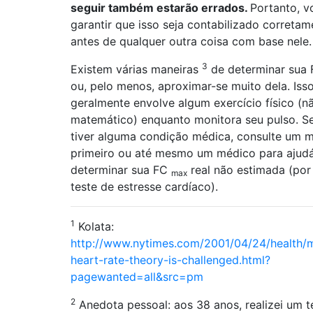
seguir também estarão errados.
Portanto, v
garantir que isso seja contabilizado corretam
antes de qualquer outra coisa com base nele.
3
Existem várias maneiras
de determinar sua
ou, pelo menos, aproximar-se muito dela. Iss
geralmente envolve algum exercício físico (n
matemático) enquanto monitora seu pulso. S
tiver alguma condição médica, consulte um 
primeiro ou até mesmo um médico para ajudá
determinar sua FC
real não estimada (por
max
teste de estresse cardíaco).
1
Kolata:
http://www.nytimes.com/2001/04/24/health
heart-rate-theory-is-challenged.html?
pagewanted=all&src=pm
2
Anedota pessoal: aos 38 anos, realizei um t