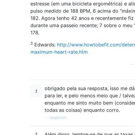
estresse (em uma bicicleta ergométrica) e at
pulso
medido
de 188 BPM, 6 acima do "máxi
182. Agora tenho 42 anos e recentemente fiz
durante uma passeio recente; 7 sobre o meu 
178.
3
Edwards:
http://www.howtobefit.com/deter
maximum-heart-rate.htm
obrigado pela sua resposta, isso me dá
para ler, e pelo menos meio que / talve
enquanto me sinto muito bem (conside
todas as coisas) enquanto corro.
—
tallpsmith
1
Além disso, lembre-se de que as taxas 