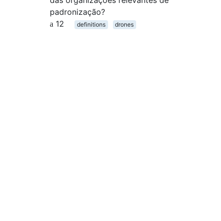
das organizações relevantes de
padronização?
12
definitions
drones