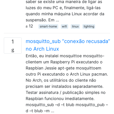
saber se existe uma maneira de ligar as
luzes do meu PC e, finalmente, ligá-las
quando minha máquina Linux acordar da
suspensão. Em …
12
smart-home
wifi
linux
lighting
mosquitto_sub “conexão recusada”
1
no Arch Linux
Então, eu instalei mosquittoe mosquitto-
clientem um Raspberry Pi executando o
Raspbian Jessie apt-gete mosquittoem
outro Pi executando o Arch Linux pacman.
No Arch, os utilitários do cliente não
precisam ser instalados separadamente.
Testar assinatura / publicação simples no
Raspbian funcionou imediatamente.
mosquitto_sub –d –t blub mosquitto_pub –
d –t blub –m …