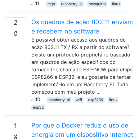
11
mqtt
raspberry-pi
mosquitto
linux
Os quadros de ação 802.11 enviam
2
e recebem no software
É possível obter acesso aos quadros de
ação 802.11 TX / RX a partir do software?
Existe um protocolo proprietário baseado
em quadros de ação específicos do
fornecedor, chamado ESP-NOW para chips
ESP8266 e ESP32, e eu gostaria de tentar
implementá-lo em um Raspberry Pi. Tudo
começou com meu projeto …
10
raspberry-pi
wifi
esp8266
linux
esp32
Por que o Docker reduz o uso de
1
energia em um dispositivo Internet