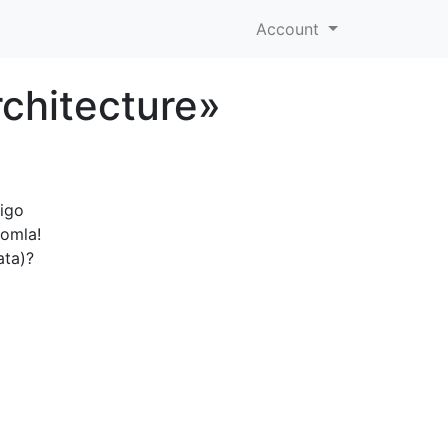
Account
chitecture»
igo
oomla!
ata)?