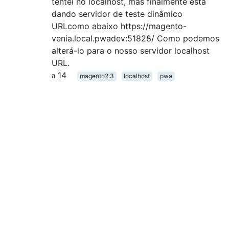
tentei no localhost, mas finalmente está
dando servidor de teste dinâmico
URLcomo abaixo https://magento-
venia.local.pwadev:51828/ Como podemos
alterá-lo para o nosso servidor localhost
URL.
14
magento2.3
localhost
pwa