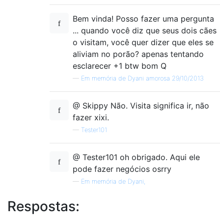
Bem vinda! Posso fazer uma pergunta
... quando você diz que seus dois cães
o visitam, você quer dizer que eles se
aliviam no porão? apenas tentando
esclarecer +1 btw bom Q
—
Em memória de Dyani amorosa 29/10/2013
@ Skippy Não. Visita significa ir, não
fazer xixi.
—
Tester101
@ Tester101 oh obrigado. Aqui ele
pode fazer negócios osrry
—
Em memória de Dyani,
Respostas: