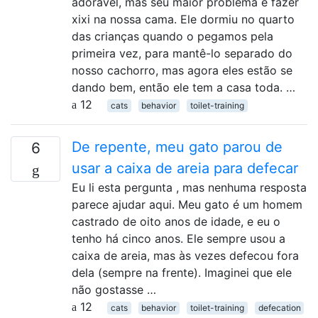
adorável, mas seu maior problema é fazer
xixi na nossa cama. Ele dormiu no quarto
das crianças quando o pegamos pela
primeira vez, para mantê-lo separado do
nosso cachorro, mas agora eles estão se
dando bem, então ele tem a casa toda. …
12
cats
behavior
toilet-training
De repente, meu gato parou de
6
usar a caixa de areia para defecar
Eu li esta pergunta , mas nenhuma resposta
parece ajudar aqui. Meu gato é um homem
castrado de oito anos de idade, e eu o
tenho há cinco anos. Ele sempre usou a
caixa de areia, mas às vezes defecou fora
dela (sempre na frente). Imaginei que ele
não gostasse …
12
cats
behavior
toilet-training
defecation