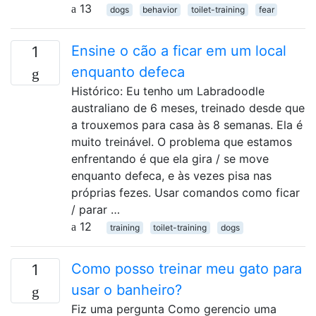
13
dogs
behavior
toilet-training
fear
Ensine o cão a ficar em um local
1
enquanto defeca
Histórico: Eu tenho um Labradoodle
australiano de 6 meses, treinado desde que
a trouxemos para casa às 8 semanas. Ela é
muito treinável. O problema que estamos
enfrentando é que ela gira / se move
enquanto defeca, e às vezes pisa nas
próprias fezes. Usar comandos como ficar
/ parar …
12
training
toilet-training
dogs
Como posso treinar meu gato para
1
usar o banheiro?
Fiz uma pergunta Como gerencio uma