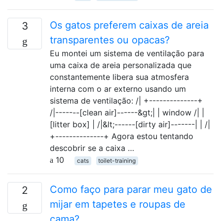
Os gatos preferem caixas de areia
3
transparentes ou opacas?
Eu montei um sistema de ventilação para
uma caixa de areia personalizada que
constantemente libera sua atmosfera
interna com o ar externo usando um
sistema de ventilação: /| +--------------+
/|-------[clean air]------&gt;| | window /| |
[litter box] | /|&lt;------[dirty air]-------| | /|
+--------------+ Agora estou tentando
descobrir se a caixa …
10
cats
toilet-training
Como faço para parar meu gato de
2
mijar em tapetes e roupas de
cama?