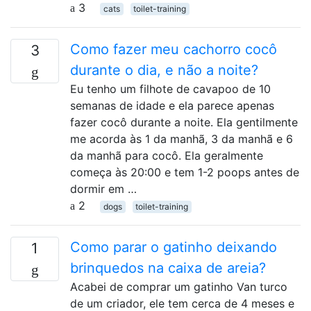
3
cats
toilet-training
Como fazer meu cachorro cocô
3
durante o dia, e não a noite?
Eu tenho um filhote de cavapoo de 10
semanas de idade e ela parece apenas
fazer cocô durante a noite. Ela gentilmente
me acorda às 1 da manhã, 3 da manhã e 6
da manhã para cocô. Ela geralmente
começa às 20:00 e tem 1-2 poops antes de
dormir em …
2
dogs
toilet-training
Como parar o gatinho deixando
1
brinquedos na caixa de areia?
Acabei de comprar um gatinho Van turco
de um criador, ele tem cerca de 4 meses e