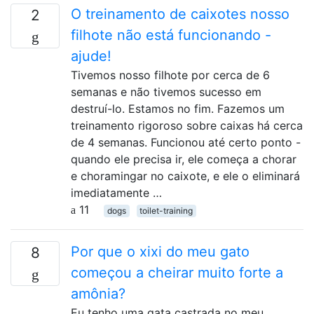
O treinamento de caixotes nosso
2
filhote não está funcionando -
ajude!
Tivemos nosso filhote por cerca de 6
semanas e não tivemos sucesso em
destruí-lo. Estamos no fim. Fazemos um
treinamento rigoroso sobre caixas há cerca
de 4 semanas. Funcionou até certo ponto -
quando ele precisa ir, ele começa a chorar
e choramingar no caixote, e ele o eliminará
imediatamente …
11
dogs
toilet-training
Por que o xixi do meu gato
8
começou a cheirar muito forte a
amônia?
Eu tenho uma gata castrada no meu