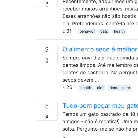
Recentemente, adquirimos um ga
receber muitos arranhões, muita
Esses arranhões não são hostis 
ela. Pretendemos mantê-la até 
31
behavior
cats
health
O alimento seco é melhor
2
Sempre ouvi dizer que comida s
dentes limpos. Até me lembro d
dentes do cachorro. Na pergunta
secos devem …
26
health
diet
dental-care
Tudo bem pegar meu gato
5
Temos um gato castrado de 18 m
amigos - não é mentira!) Uma mã
solta. Pergunto-me se não há p
…