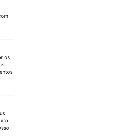
.
 com
r os
os
mentos
eus
uito
osso