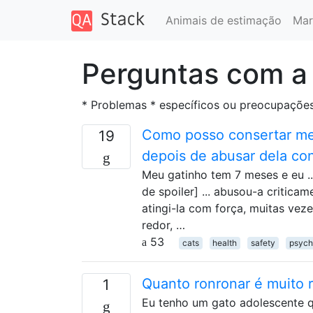
Animais de estimação
Mar
Perguntas com a
* Problemas * específicos ou preocupações
Como posso consertar me
19
depois de abusar dela c
Meu gatinho tem 7 meses e eu ..
de spoiler] ... abusou-a critic
atingi-la com força, muitas ve
redor, …
53
cats
health
safety
psych
Quanto ronronar é muito 
1
Eu tenho um gato adolescente q