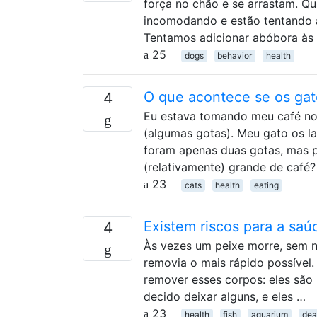
força no chão e se arrastam. Qu
incomodando e estão tentando al
Tentamos adicionar abóbora às
25
dogs
behavior
health
O que acontece se os ga
4
Eu estava tomando meu café no
(algumas gotas). Meu gato os l
foram apenas duas gotas, mas 
(relativamente) grande de café?
23
cats
health
eating
Existem riscos para a saú
4
Às vezes um peixe morre, sem n
removia o mais rápido possível
remover esses corpos: eles são
decido deixar alguns, e eles …
23
health
fish
aquarium
dea