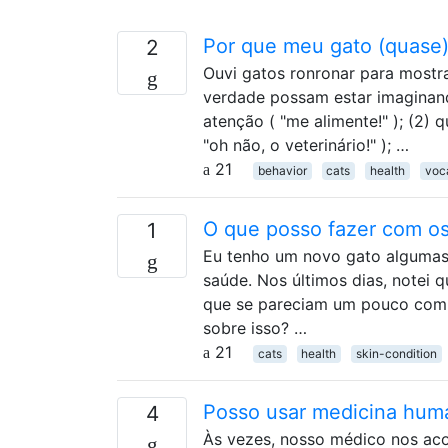
Por que meu gato (quase
2
Ouvi gatos ronronar para mostr
verdade possam estar imaginan
atenção ( "me alimente!" ); (2) 
"oh não, o veterinário!" ); …
21
behavior
cats
health
voca
O que posso fazer com os
1
Eu tenho um novo gato algumas
saúde. Nos últimos dias, notei
que se pareciam um pouco com 
sobre isso? …
21
cats
health
skin-condition
Posso usar medicina hum
4
Às vezes, nosso médico nos ac