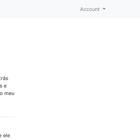
Account
trás
s e
ao meu
 ele