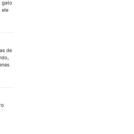
u gato
 ele
las de
ndo,
enas
ro