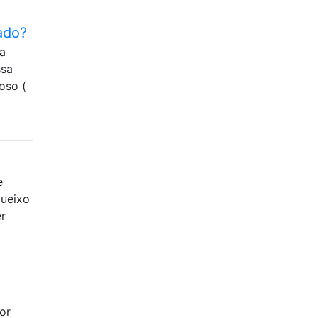
ado?
a
ssa
oso (
e
queixo
r
or