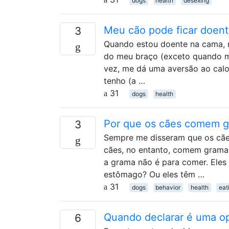
dogs
health
desexing
Meu cão pode ficar doen
3
Quando estou doente na cama, 
do meu braço (exceto quando m
vez, me dá uma aversão ao cal
tenho (a …
31
dogs
health
Por que os cães comem 
3
Sempre me disseram que os cã
cães, no entanto, comem grama
a grama não é para comer. Ele
estômago? Ou eles têm …
31
dogs
behavior
health
eat
Quando declarar é uma op
6