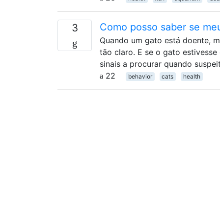
Como posso saber se meu
3
Quando um gato está doente, mu
tão claro. E se o gato estivess
sinais a procurar quando suspe
22
behavior
cats
health