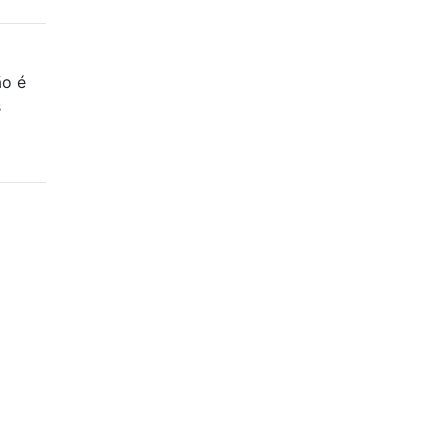
ão é
s