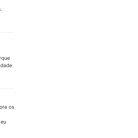
.
orque
idade
pre os
 eu