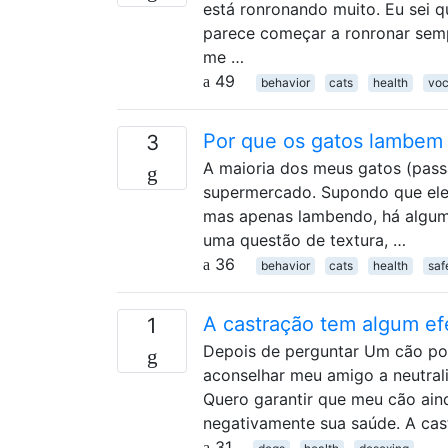
está ronronando muito. Eu sei 
parece começar a ronronar sem
me …
49
behavior
cats
health
voc
Por que os gatos lambem 
3
A maioria dos meus gatos (pass
supermercado. Supondo que eles
mas apenas lambendo, há algum 
uma questão de textura, …
36
behavior
cats
health
saf
A castração tem algum ef
1
Depois de perguntar Um cão pod
aconselhar meu amigo a neutral
Quero garantir que meu cão aind
negativamente sua saúde. A cas
31