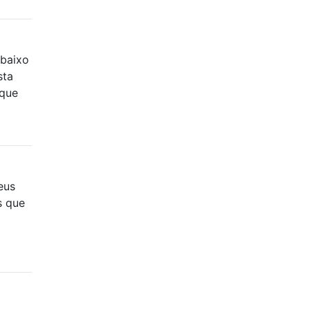
baixo
sta
 que
eus
s que