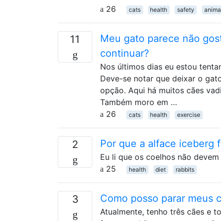
26
cats
health
safety
anima
Meu gato parece não gost
11
continuar?
Nos últimos dias eu estou tent
Deve-se notar que deixar o gat
opção. Aqui há muitos cães vad
Também moro em …
26
cats
health
exercise
Por que a alface iceberg 
2
Eu li que os coelhos não devem 
25
health
diet
rabbits
Como posso parar meus cã
3
Atualmente, tenho três cães e 