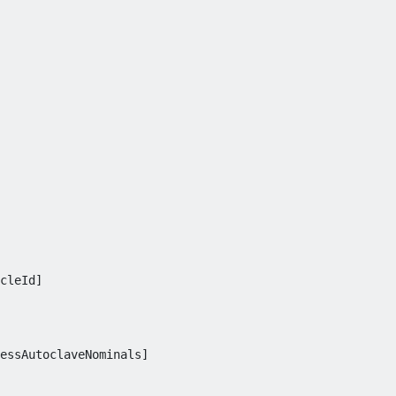
cleId
]
essAutoclaveNominals
]