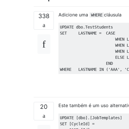
Adicione uma
cláusula
338
WHERE
UPDATE
 dbo
.
TestStudents  
SET
     LASTNAME 
=
CASE
WHEN
 L
WHEN
 L
WHEN
 L
ELSE
 L
END
WHERE
   LASTNAME 
IN
(
'AAA'
,
'C
Este também é um uso alternati
20
UPDATE
[
dbo
].[
JobTemplates
]
SET
[
CycleId
]
=