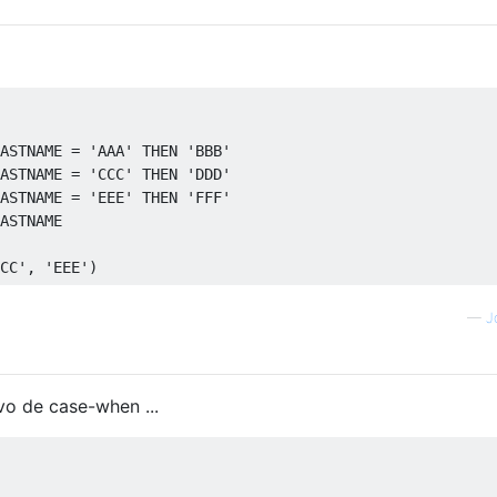
ASTNAME 
=
'AAA'
THEN
'BBB'
ASTNAME 
=
'CCC'
THEN
'DDD'
ASTNAME 
=
'EEE'
THEN
'FFF'
ASTNAME
CC'
,
'EEE'
)
—
J
vo de case-when ...