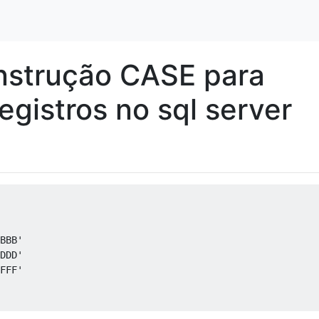
instrução CASE para
registros no sql server
BBB'
DDD'
FFF'