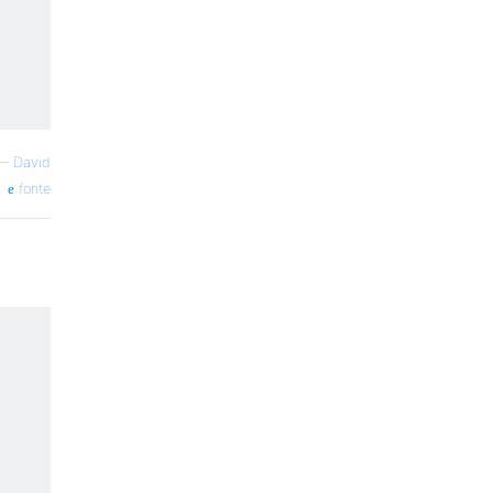
—
David
fonte