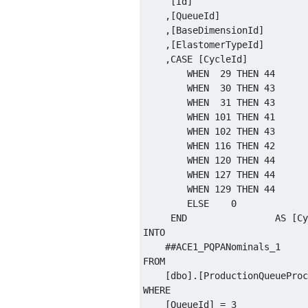
[
Id
]
,[
QueueId
]
,[
BaseDimensionId
]
,[
ElastomerTypeId
]
,
CASE
[
CycleId
]
WHEN
29
THEN
44
WHEN
30
THEN
43
WHEN
31
THEN
43
WHEN
101
THEN
41
WHEN
102
THEN
43
WHEN
116
THEN
42
WHEN
120
THEN
44
WHEN
127
THEN
44
WHEN
129
THEN
44
ELSE
0
END
AS
[
Cy
INTO
##
ACE1_PQPANominals_1
FROM
[
dbo
].[
ProductionQueueProc
WHERE
[
QueueId
]
=
3