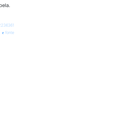
bela.
2236361
fonte