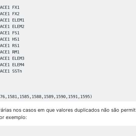
ACE1 FX1
ACE1 FX2
ACE1 ELEM1
ACE1 ELEM2
ACE1 FS1
ACE1 HS1
ACE1 RS1
ACE1 RM1
ACE1 ELEM3
ACE1 ELEM4
ACE1 SSTn     
76
,
1581
,
1585
,
1588
,
1589
,
1590
,
1591
,
1595
)
árias nos casos em que valores duplicados não são permit
Por exemplo: