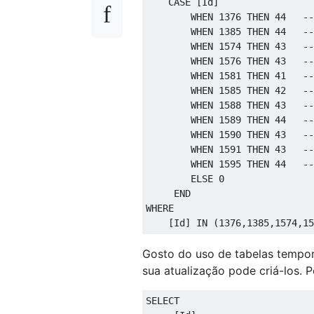
CASE
[
Id
]
WHEN
1376
THEN
44
--
WHEN
1385
THEN
44
--
WHEN
1574
THEN
43
--
WHEN
1576
THEN
43
--
WHEN
1581
THEN
41
--
WHEN
1585
THEN
42
--
WHEN
1588
THEN
43
--
WHEN
1589
THEN
44
--
WHEN
1590
THEN
43
--
WHEN
1591
THEN
43
--
WHEN
1595
THEN
44
--
ELSE
0
END
WHERE
[
Id
]
IN
(
1376
,
1385
,
1574
,
15
Gosto do uso de tabelas tempor
sua atualização pode criá-los. 
SELECT