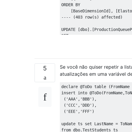
ORDER
BY
[
BaseDimensionId
],
[
Elasto
---- (403 row(s) affected)
UPDATE
[
dbo
].[
ProductionQueueP
SET
[
CycleId
]
=
 X
.[
CycleId
]
FROM
[
dbo
].[
ProductionQueueProc
INNER
JOIN
Se você não quiser repetir a li
(
5
SELECT
atualizações em uma variável d
        MIN
([
Id
])
AS
[
Id
],[
Que
FROM
declare
@
ToDo 
table
(
FromName 
##
ACE1_PQPANominals_1
insert
into
@
ToDo
(
FromName
,
ToN
GROUP
BY
(
'AAA'
,
'BBB'
),
[
QueueId
],[
BaseDimensi
(
'CCC'
,
'DDD'
),
)
AS
 X
(
'EEE'
,
'FFF'
)
ON
[
dbo
].[
ProductionQueueProc
update
 ts 
set
 LastName 
=
 ToNam
----(375 row(s) affected)
from
 dbo
.
TestStudents ts