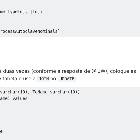
merTypeId
],
[
Id
];
rocessAutoclaveNominals
]
essAutoclaveNominals
]
sta duas vezes (conforme a resposta de @ JW), coloque as
e tabela e use a
no
:
JOIN
UPDATE
ueId
],[
BaseDimensionId
],[
ElastomerTypeId
],[
CycleId
]
varchar
(
10
),
 ToName varchar
(
10
))
ame
)
values
onId
],[
ElastomerTypeId
],[
CycleId
]
essAutoclaveNominals
].[
Id
]
=
 X
.[
Id
];
e