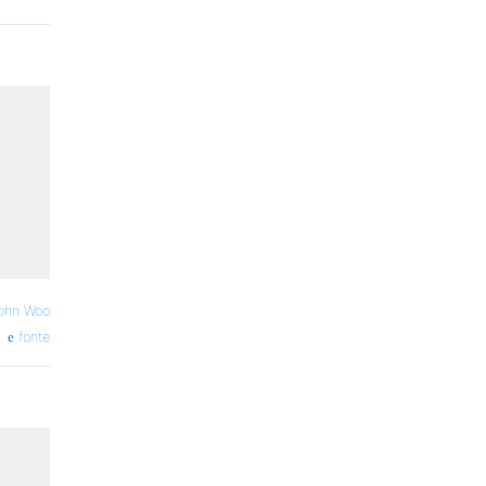
ohn Woo
fonte