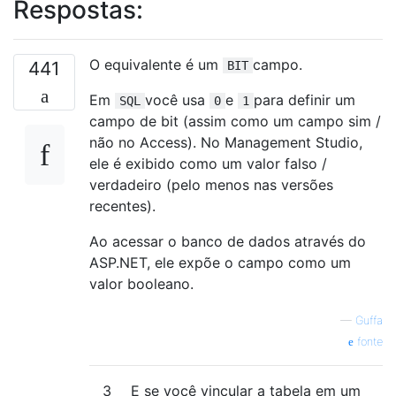
Respostas:
O equivalente é um
campo.
441
BIT
Em
você usa
e
para definir um
SQL
0
1
campo de bit (assim como um campo sim /
não no Access). No Management Studio,
ele é exibido como um valor falso /
verdadeiro (pelo menos nas versões
recentes).
Ao acessar o banco de dados através do
ASP.NET, ele expõe o campo como um
valor booleano.
—
Guffa
fonte
3
E se você vincular a tabela em um