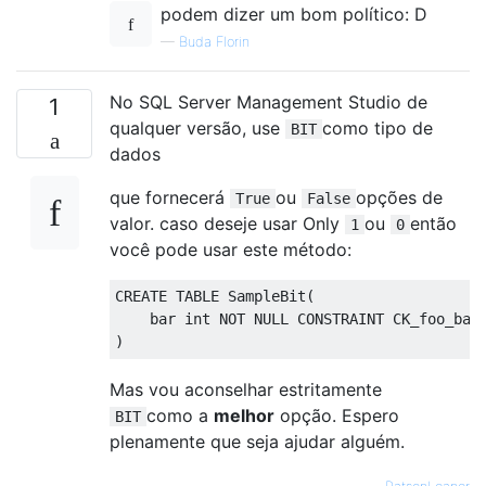
podem dizer um bom político: D
—
Buda Florin
No SQL Server Management Studio de
1
qualquer versão, use
como tipo de
BIT
dados
que fornecerá
ou
opções de
True
False
valor. caso deseje usar Only
ou
então
1
0
você pode usar este método:
CREATE
TABLE
 SampleBit
(
    bar int 
NOT
NULL
CONSTRAINT
 CK_foo_bar
)
Mas vou aconselhar estritamente
como a
melhor
opção. Espero
BIT
plenamente que seja ajudar alguém.