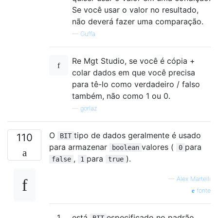
Se você usar o valor no resultado,
não deverá fazer uma comparação.
—
Guffa
Re Mgt Studio, se você é cópia +
colar dados em que você precisa
para tê-lo como verdadeiro / falso
também, não como 1 ou 0.
—
gorlaz
O
tipo de dados geralmente é usado
110
BIT
para armazenar
valores (
para
boolean
0
,
para
).
false
1
true
—
Alex Martelli
fonte
1
está
especificado no padrão
BIT