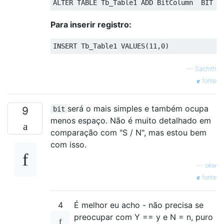
ALTER
TABLE
 Tb_Table1 
ADD
 BitColumn  BIT 
D
Para inserir registro:
INSERT
 Tb_Table1 
VALUES
(
11
,
0
)
—
Sachith
fonte
será o mais simples e também ocupa
9
bit
menos espaço. Não é muito detalhado em
comparação com "S / N", mas estou bem
com isso.
—
okw
fonte
4
É melhor eu acho - não precisa se
preocupar com Y == y e N = n, puro