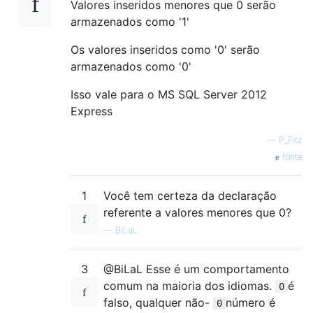
Valores inseridos menores que 0 serão
armazenados como '1'
Os valores inseridos como '0' serão
armazenados como '0'
Isso vale para o MS SQL Server 2012
Express
—
P_Fitz
fonte
1
Você tem certeza da declaração
referente a valores menores que 0?
—
BiLaL
3
@BiLaL Esse é um comportamento
comum na maioria dos idiomas.
é
0
falso, qualquer não-
número é
0