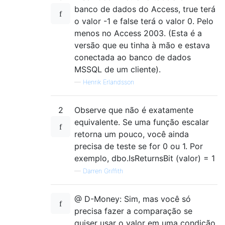
banco de dados do Access, true terá
o valor -1 e false terá o valor 0. Pelo
menos no Access 2003. (Esta é a
versão que eu tinha à mão e estava
conectada ao banco de dados
MSSQL de um cliente).
—
Henrik Erlandsson
2
Observe que não é exatamente
equivalente. Se uma função escalar
retorna um pouco, você ainda
precisa de teste se for 0 ou 1. Por
exemplo, dbo.IsReturnsBit (valor) = 1
—
Darren Griffith
@ D-Money: Sim, mas você só
precisa fazer a comparação se
quiser usar o valor em uma condição.