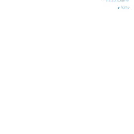
—
PatsonLeaner
fonte