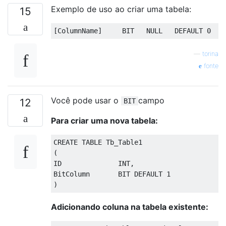
Exemplo de uso ao criar uma tabela:
15
[
ColumnName
]
     BIT   
NULL
DEFAULT
0
—
torina
fonte
Você pode usar o
campo
12
BIT
Para criar uma nova tabela:
CREATE
TABLE
(
ID              INT
,
BitColumn       BIT 
DEFAULT
1
)
Adicionando coluna na tabela existente: