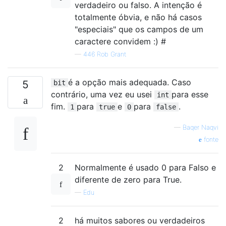
verdadeiro ou falso. A intenção é
totalmente óbvia, e não há casos
"especiais" que os campos de um
caractere convidem :) #
—
446 Rob Grant
é a opção mais adequada. Caso
5
bit
contrário, uma vez eu usei
para esse
int
fim.
para
e
para
.
1
true
0
false
—
Baqer Naqvi
fonte
2
Normalmente é usado 0 para Falso e
diferente de zero para True.
—
Edu
2
há muitos sabores ou verdadeiros