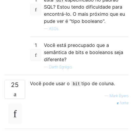
SQL? Estou tendo dificuldade para
encontrá-lo. O mais próximo que eu
pude ver é "tipo booleano".
—
ASGs
1
Você está preocupado que a
semântica de bits e booleanos seja
diferente?
—
Darth Egrégio
Você pode usar o
tipo de coluna.
25
bit
—
Mark Byers
fonte