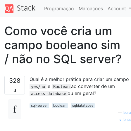
Programação
Marcações
Account
Como você cria um
campo booleano sim
/ não no SQL server?
Qual é a melhor prática para criar um campo
328
ie
ao converter de um
yes/no
Boolean
ou em geral?
access database
sql-server
boolean
sqldatatypes
—
leora
fonte