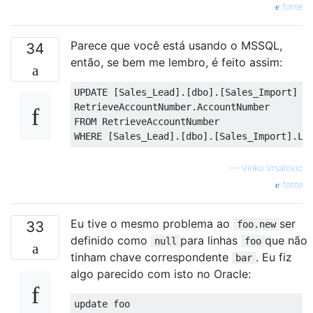
fonte
Parece que você está usando o MSSQL,
34
então, se bem me lembro, é feito assim:
UPDATE
[
Sales_Lead
].[
dbo
].[
Sales_Import
]
S
RetrieveAccountNumber
.
FROM
WHERE
[
Sales_Lead
].[
dbo
].[
Sales_Import
].
Le
—
Vinko Vrsalovic
fonte
Eu tive o mesmo problema ao
ser
33
foo.new
definido como
para linhas
que não
null
foo
tinham chave correspondente
. Eu fiz
bar
algo parecido com isto no Oracle:
update foo
