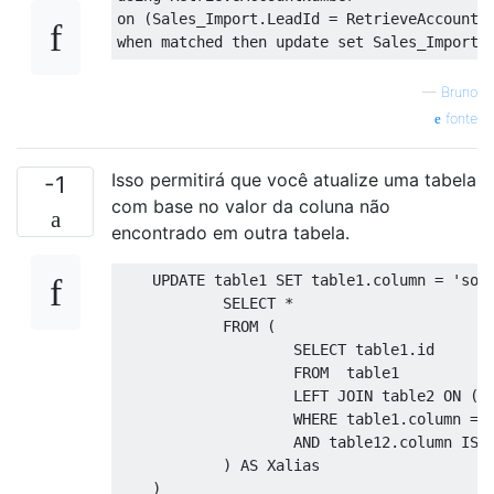
on
(
Sales_Import
.
LeadId 
=
 RetrieveAccountN
when
matched
then
update
set
 Sales_Import
.
—
Bruno
fonte
Isso permitirá que você atualize uma tabela
-1
com base no valor da coluna não
encontrado em outra tabela.
UPDATE
 table1 
SET
 table1
.
column
=
'som
SELECT
*
FROM
(
SELECT
 table1
.
id

FROM
  table1 

LEFT
JOIN
 table2 
ON
(
 
WHERE
 table1
.
column
=
AND
 table12
.
column
IS
)
AS
 Xalias

)