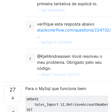
primeira tentativa de explicá-lo.
—
Kjell Andreassen
verifique esta resposta abaixo
stackoverflow.com/questions/224732/
…
—
Basheer AL-MOMANI
@KjellAndreassen Você resolveu o
meu problema. Obrigado pelo seu
código.
—
Bhavin Thummar 13/02/19
Para o MySql que funciona bem:
27
UPDATE
    Sales_Import SI
,
SET