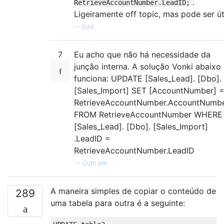
.
RetrieveAccountNumber.LeadID;
Ligeiramente off topic, mas pode ser út
—
Edd
7
Eu acho que não há necessidade da
junção interna. A solução Vonki abaixo
funciona: UPDATE [Sales_Lead]. [Dbo].
[Sales_Import] SET [AccountNumber] 
RetrieveAccountNumber.AccountNumb
FROM RetrieveAccountNumber WHERE
[Sales_Lead]. [Dbo]. [Sales_Import]
.LeadID =
RetrieveAccountNumber.LeadID
—
Gutti em
A maneira simples de copiar o conteúdo de
289
uma tabela para outra é a seguinte: