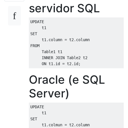
servidor SQL
UPDATE
SET
     t1
.
column
=
 t2
.
column
FROM
     Table1 t1 

INNER
JOIN
 Table2 t2 

ON
 t1
.
id 
=
 t2
.
id
;
Oracle (e SQL
Server)
UPDATE
SET
     t1
.
colmun 
=
 t2
.
column