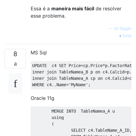
Essa é a
maneira mais fácil
de resolver
esse problema.
—
Gil Baggio
fonte
MS Sql
8
UPDATE
  c4 
SET
 Price
=
cp
.
Price
*
p
.
FactorRate
inner
join
 TableNamea_B p 
on
 c4
.
Calcid
=
p
.
inner
join
 TableNamea_A cp 
on
 c4
.
Calcid
=
cp
WHERE
 c4
..
Name
=
'MyName'
;
Oracle 11g
MERGE
INTO
  TableNamea_A u 

using
(
SELECT
 c4
.
TableName_A_ID
,(