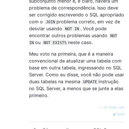
subconjunto menor e, é claro, haverá um
problema de correspondência. Isso deve
ser corrigido escrevendo o SQL apropriado
com o
problema correto, em vez de
JOIN
desviar usando
. Você pode
NOT IN
encontrar outros problemas usando
NOT
ou
neste caso.
IN
NOT EXISTS
Meu voto na primeira, que é a maneira
convencional de atualizar uma tabela com
base em outra tabela, ingressando no SQL
Server. Como eu disse, você não pode usar
duas tabelas na mesma
instrução
UPDATE
no SQL Server, a menos que se junte a elas
primeiro.
—
Dr Inner Join
fonte