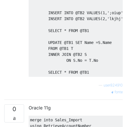
INSERT
INTO
@
TB2 
VALUES
(
1
,
';oiup'
)
INSERT
INTO
@
TB2 
VALUES
(
2
,
'lkjhj'
)
SELECT
*
FROM
@
TB1

UPDATE
@
TB1 
SET
 Name 
=
S
.
Name

FROM
@
TB1 T

INNER
JOIN
@
TB2 S

ON
 S
.
No 
=
 T
.
No

SELECT
*
FROM
@
TB1
—
user824910
fonte
Oracle 11g
0
merge
into
using