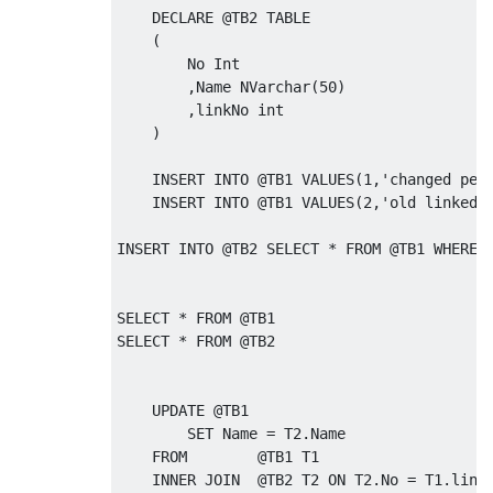
DECLARE
@
TB2 
TABLE
(
        No Int

,
Name NVarchar
(
50
)
,
linkNo int

)
INSERT
INTO
@
TB1 
VALUES
(
1
,
'changed per
INSERT
INTO
@
TB1 
VALUES
(
2
,
'old linked 
INSERT
INTO
@
TB2 
SELECT
*
FROM
@
TB1 
WHERE
 
SELECT
*
FROM
@
SELECT
*
FROM
@
TB2

UPDATE
@
TB1 

SET
 Name 
=
 T2
.
Name

FROM
@
TB1 T1

INNER
JOIN
@
TB2 T2 
ON
 T2
.
No 
=
 T1
.
linkN