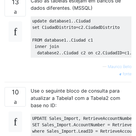
Caso as tabelas estejam em bancos de
13
dados diferentes. (MSSQL)
update
 database1
..
set
 CiudadDistrito
=
c2
.
CiudadDistrito

FROM
 database1
..
Ciudad c1

inner
join
  database2
..
Ciudad c2 
on
 c2
.
CiudadID
=
c1
.
C
—
Maurico Bello
fonte
Use o seguinte bloco de consulta para
10
atualizar a Tabela1 com a Tabela2 com
base no ID:
UPDATE
 Sales_Import
,
SET
 Sales_Import
.
AccountNumber 
=
 RetrieveA
where
 Sales_Import
.
LeadID 
=
 RetrieveAccoun