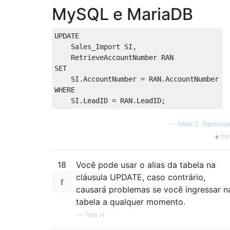
MySQL e MariaDB
UPDATE
    Sales_Import SI
,
    RetrieveAccountNumber RAN
SET
    SI
.
AccountNumber 
=
 RAN
.
AccountNumber
WHERE
    SI
.
LeadID 
=
 RAN
.
LeadID
;
—
Mark S. Rasmuss
fon
18
Você pode usar o alias da tabela na
cláusula UPDATE, caso contrário,
causará problemas se você ingressar n
tabela a qualquer momento.
—
Tom H