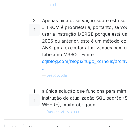
—
Tom H
3
Apenas uma observação sobre esta so
... FROM é proprietária, portanto, se v
usar a instrução MERGE porque está u
2005 ou anterior, este é um método c
ANSI para executar atualizações com 
tabela no MSSQL. Fonte:
sqlblog.com/blogs/hugo_kornelis/archi
…
—
pseudocoder
1
a única solução que funciona para mi
instrução de atualização SQL padrão 
WHERE), muito obrigado
—
Basheer AL-Momani