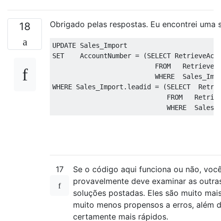
Obrigado pelas respostas. Eu encontrei uma 
18
UPDATE
SET
    AccountNumber 
=
(
SELECT
 RetrieveAcc
FROM
   RetrieveAc
WHERE
  Sales_Imp
WHERE
 Sales_Import
.
leadid 
=
(
SELECT
  Retri
FROM
   Retriev
WHERE
  Sales_
17
Se o código aqui funciona ou não, voc
provavelmente deve examinar as outra
soluções postadas. Eles são muito mais
muito menos propensos a erros, além 
certamente mais rápidos.