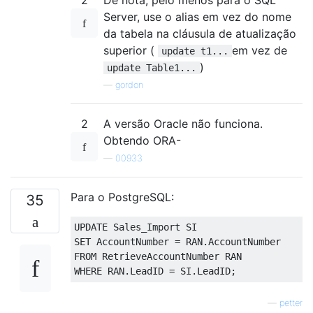
Server, use o alias em vez do nome
da tabela na cláusula de atualização
superior (
em vez de
update t1...
)
update Table1...
—
gordon
2
A versão Oracle não funciona.
Obtendo ORA-
—
00933
Para o PostgreSQL:
35
UPDATE
SET
 AccountNumber 
=
 RAN
.
FROM
WHERE
 RAN
.
LeadID 
=
 SI
.
LeadID
;
—
petter