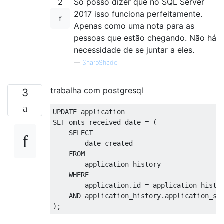
2
Só posso dizer que no SQL Server
2017 isso funciona perfeitamente.
Apenas como uma nota para as
pessoas que estão chegando. Não há
necessidade de se juntar a eles.
—
SharpShade
trabalha com postgresql
3
UPDATE
SET
 omts_received_date 
=
(
SELECT
        date_created

FROM
        application_history

WHERE
        application
.
id 
=
 application_histo
AND
 application_history
.
application_st
);