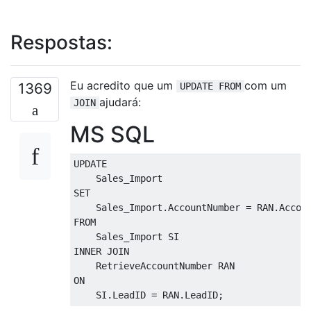
Respostas:
Eu acredito que um
com um
1369
UPDATE FROM
ajudará:
JOIN
MS SQL
UPDATE
    Sales_Import
SET
    Sales_Import
.
AccountNumber 
=
 RAN
.
Accou
FROM
    Sales_Import SI
INNER
JOIN
    RetrieveAccountNumber RAN
ON
    SI
.
LeadID 
=
 RAN
.
LeadID
;