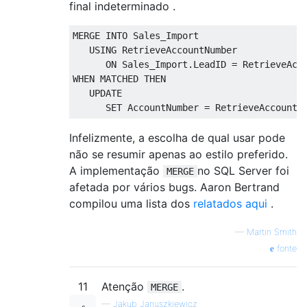
final indeterminado .
MERGE
INTO
 Sales_Import
USING
 RetrieveAccountNumber
ON
 Sales_Import
.
LeadID 
=
 RetrieveAcc
WHEN
MATCHED
THEN
UPDATE
SET
 AccountNumber 
=
 RetrieveAccountN
Infelizmente, a escolha de qual usar pode
não se resumir apenas ao estilo preferido.
A implementação
no SQL Server foi
MERGE
afetada por vários bugs. Aaron Bertrand
compilou uma lista dos
relatados aqui
.
—
Martin Smith
fonte
11
Atenção
.
MERGE
—
Jakub Januszkiewicz