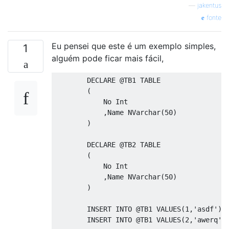
—
jakentus
fonte
Eu pensei que este é um exemplo simples,
1
alguém pode ficar mais fácil,
DECLARE
@
TB1 
TABLE
(
            No Int

,
Name NVarchar
(
50
)
)
DECLARE
@
TB2 
TABLE
(
            No Int

,
Name NVarchar
(
50
)
)
INSERT
INTO
@
TB1 
VALUES
(
1
,
'asdf'
);
INSERT
INTO
@
TB1 
VALUES
(
2
,
'awerq'
)