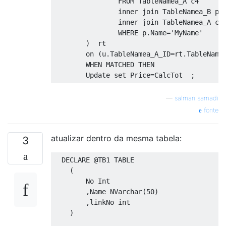
FROM
 TableNamea_A c4

inner
join
 TableNamea_B p 
inner
join
 TableNamea_A cp
WHERE
 p
.
Name
=
'MyName'
)
  rt

on
(
u
.
TableNamea_A_ID
=
rt
.
TableName
WHEN
MATCHED
THEN
Update
set
 Price
=
CalcTot  
;
—
salman samadi
fonte
atualizar dentro da mesma tabela:
3
DECLARE
@
TB1 
TABLE
(
        No Int

,
Name NVarchar
(
50
)
,
linkNo int

)