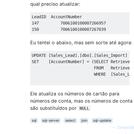
qual preciso atualizar:
LeadID  AccountNumber
147
7006100100007266957
150
7006100100007267039
Eu tentei o abaixo, mas sem sorte até agora:
UPDATE
[
Sales_Lead
].[
dbo
].[
Sales_Import
]
SET
[
AccountNumber
]
=
(
SELECT
 RetrieveA
FROM
   RetrieveA
WHERE
[
Sales_Le
                                          
Ele atualiza os números de cartão para
números de conta, mas os números de conta
são substituídos por
NULL
sql
sql-server
select
join
sql-update
—
DineshDB