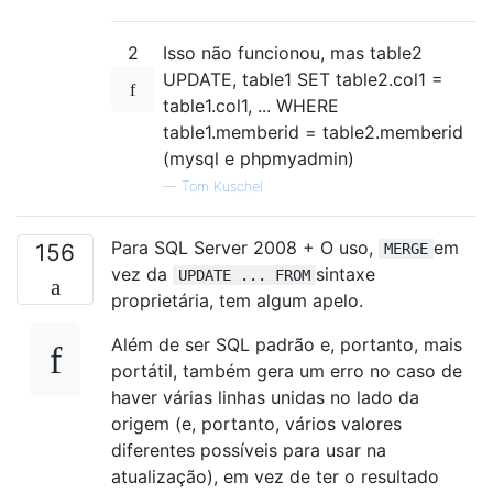
2
Isso não funcionou, mas table2
UPDATE, table1 SET table2.col1 =
table1.col1, ... WHERE
table1.memberid = table2.memberid
(mysql e phpmyadmin)
—
Tom Kuschel
Para SQL Server 2008 + O uso,
em
156
MERGE
vez da
sintaxe
UPDATE ... FROM
proprietária, tem algum apelo.
Além de ser SQL padrão e, portanto, mais
portátil, também gera um erro no caso de
haver várias linhas unidas no lado da
origem (e, portanto, vários valores
diferentes possíveis para usar na
atualização), em vez de ter o resultado