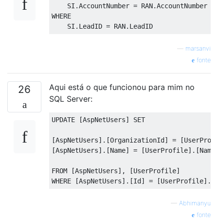
    SI
.
AccountNumber 
=
 RAN
.
WHERE
    SI
.
LeadID 
=
 RAN
.
LeadID
—
marsanvi
fonte
Aqui está o que funcionou para mim no
26
SQL Server:
UPDATE
[
AspNetUsers
]
SET
[
AspNetUsers
].[
OrganizationId
]
=
[
UserProf
[
AspNetUsers
].[
Name
]
=
[
UserProfile
].[
Name
FROM
[
AspNetUsers
],
[
UserProfile
]
WHERE
[
AspNetUsers
].[
Id
]
=
[
UserProfile
].[
—
Abhimanyu
fonte