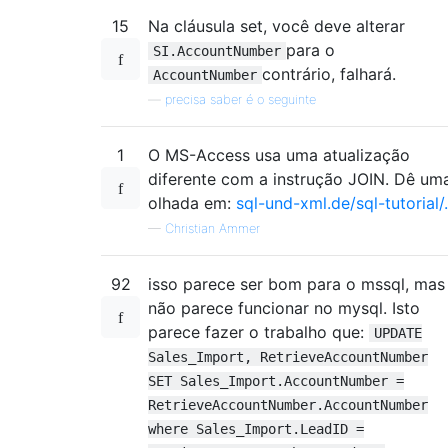
15
Na cláusula set, você deve alterar
para o
SI.AccountNumber
contrário, falhará.
AccountNumber
—
precisa saber é o seguinte
1
O MS-Access usa uma atualização
diferente com a instrução JOIN. Dê um
olhada em:
sql-und-xml.de/sql-tutorial
—
Christian Ammer
92
isso parece ser bom para o mssql, mas
não parece funcionar no mysql. Isto
parece fazer o trabalho que:
UPDATE
Sales_Import, RetrieveAccountNumber
SET Sales_Import.AccountNumber =
RetrieveAccountNumber.AccountNumber
where Sales_Import.LeadID =