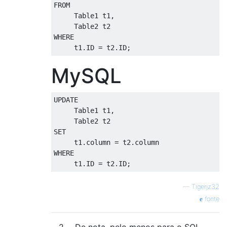
FROM
     Table1 t1
,
WHERE
     t1
.
ID 
=
 t2
.
ID
;
MySQL
UPDATE
     Table1 t1
,
SET
     t1
.
column
=
 t2
.
column
WHERE
     t1
.
ID 
=
 t2
.
ID
;
—
Tigerjz32
fonte
2
De nota, pelo menos para o SQL