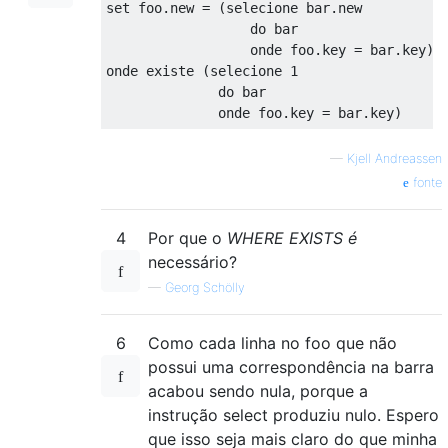
set foo.new = (selecione bar.new

                  do bar 

                  onde foo.key = bar.key)

onde existe (selecione 1

              do bar

—
Kjell Andreassen
fonte
4
Por que o
WHERE EXISTS é
necessário?
—
Georg Schölly
6
Como cada linha no foo que não
possui uma correspondência na barra
acabou sendo nula, porque a
instrução select produziu nulo. Espero
que isso seja mais claro do que minha