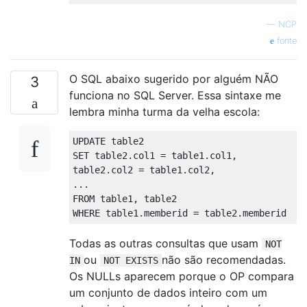
SELECT
*
FROM
@
TB1
—
NCP
fonte
O SQL abaixo sugerido por alguém NÃO
3
funciona no SQL Server. Essa sintaxe me
lembra minha turma da velha escola:
UPDATE
SET
 table2
.
col1 
=
 table1
.
col1
,
table2
.
col2 
=
 table1
.
col2
,
...
FROM
 table1
,
WHERE
 table1
.
memberid 
=
 table2
.
memberid
Todas as outras consultas que usam
NOT
ou
não são recomendadas.
IN
NOT EXISTS
Os NULLs aparecem porque o OP compara
um conjunto de dados inteiro com um