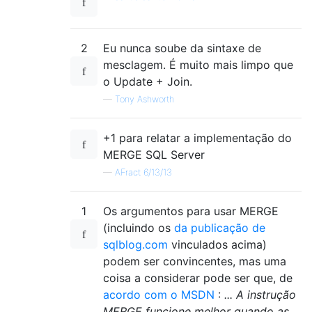
2
Eu nunca soube da sintaxe de
mesclagem. É muito mais limpo que
o Update + Join.
—
Tony Ashworth
+1 para relatar a implementação do
MERGE SQL Server
—
AFract 6/13/13
1
Os argumentos para usar MERGE
(incluindo os
da publicação de
sqlblog.com
vinculados acima)
podem ser convincentes, mas uma
coisa a considerar pode ser que, de
acordo com o MSDN
:
... A instrução
MERGE funcione melhor quando as