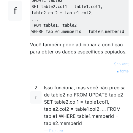
UPDATE
 table2 
SET
 table2
.
col1 
=
 table1
.
col1
,
table2
.
col2 
=
 table1
.
col2
,
...
FROM
 table1
,
 table2 
WHERE
 table1
.
memberid 
=
 table2
.
memberid
Você também pode adicionar a condição
para obter os dados específicos copiados.
—
Shivkant
fonte
2
Isso funciona, mas você não precisa
de table2 no FROM UPDATE table2
SET table2.col1 = table1.col1,
table2.col2 = table1.col2, ... FROM
table1 WHERE table1.memberid =
table2.memberid
—
Sirentec