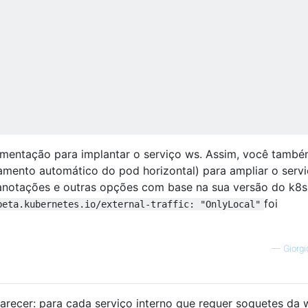
ementação para implantar o serviço ws. Assim, você tamb
amento automático do pod horizontal) para ampliar o serv
s anotações e outras opções com base na sua versão do k8s
foi
beta.kubernetes.io/external-traffic: "OnlyLocal"
—
Giorgi
larecer: para cada serviço interno que requer soquetes da 