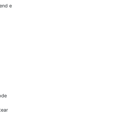
end e
ode
tear