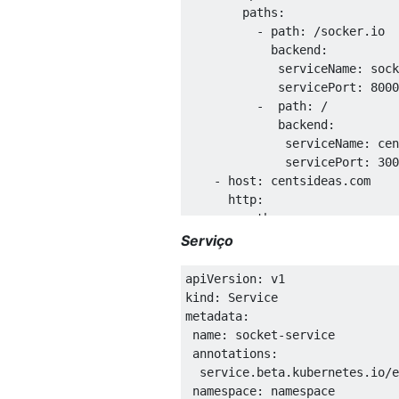
        paths
:
-
 path
:
/
socker
.
io

            backend
:
             serviceName
:
 sock
             servicePort
:
8000
-
  path
:
/
             backend
:
              serviceName
:
 cen
              servicePort
:
300
-
 host
:
 centsideas
.
com

      http
:
        paths
:
-
 backend
:
Serviço
              serviceName
:
 cen
              servicePort
:
808
apiVersion
:
 v1

kind
:
Service
metadata
:
 name
:
 socket
-
service

 annotations
:
  service
.
beta
.
kubernetes
.
io
/
e
 namespace
:
 namespace
