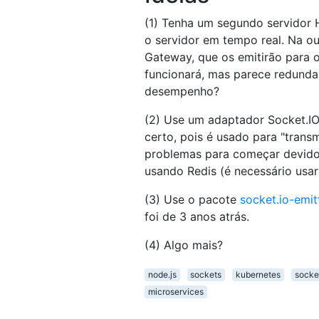
(1) Tenha um segundo servidor
o servidor em tempo real. Na ou
Gateway, que os emitirão para 
funcionará, mas parece redundan
desempenho?
(2) Use um adaptador Socket.IO
certo, pois é usado para "tran
problemas para começar devido
usando Redis (é necessário usa
(3) Use o pacote
socket.io-emit
foi de 3 anos atrás.
(4) Algo mais?
node.js
sockets
kubernetes
socket
microservices