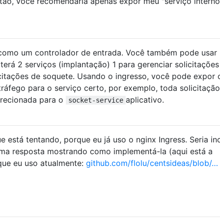
ntão, você recomendaria apenas expor meu "serviço interno
como um controlador de entrada. Você também pode usar
 terá 2 serviços (implantação) 1 para gerenciar solicitaçõe
licitações de soquete. Usando o ingresso, você pode expor 
tráfego para o serviço certo, por exemplo, toda solicitação
irecionada para o
aplicativo.
socket-service
 está tentando, porque eu já uso o nginx Ingress. Seria inc
ma resposta mostrando como implementá-la (aqui está a
que eu uso atualmente:
github.com/flolu/centsideas/blob/…