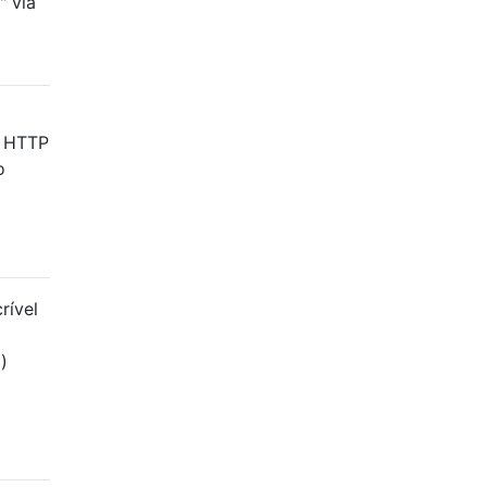
" via
s HTTP
o
rível
)