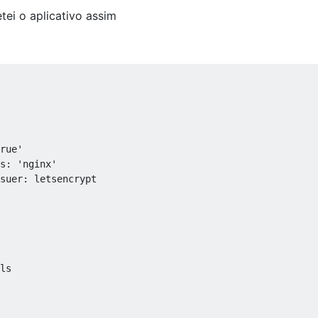
ei o aplicativo assim
rue'
s
:
'nginx'
suer
:
 letsencrypt

ls
