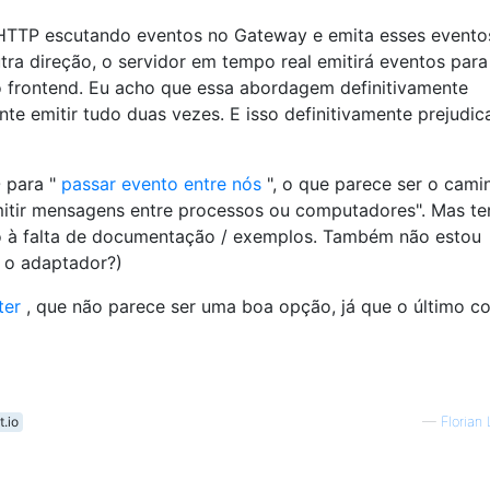
 HTTP escutando eventos no Gateway e emita esses evento
tra direção, o servidor em tempo real emitirá eventos para
o frontend. Eu acho que essa abordagem definitivamente
te emitir tudo duas vezes. E isso definitivamente prejudica
 para "
passar evento entre nós
", o que parece ser o cami
smitir mensagens entre processos ou computadores". Mas t
 à falta de documentação / exemplos. Também não estou
r o adaptador?)
ter
, que não parece ser uma boa opção, já que o último c
.io
—
Florian