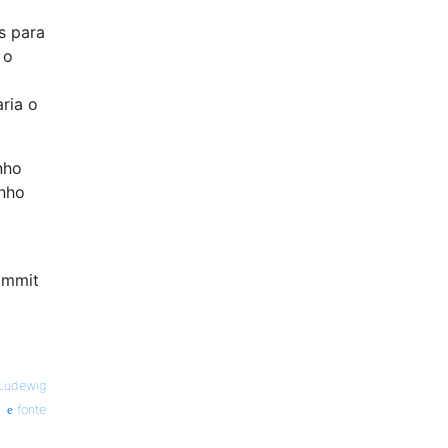
s para
 o
ria o
nho
enho
ommit
 Ludewig
fonte