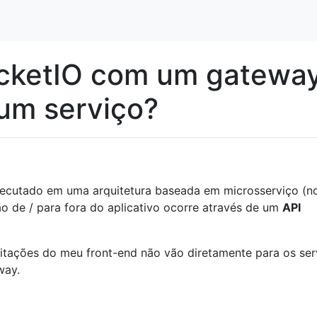
cketIO com um gatewa
 um serviço?
xecutado em uma arquitetura baseada em microsserviço (n
o de / para fora do aplicativo ocorre através de um
API
citações do meu front-end não vão diretamente para os ser
way.