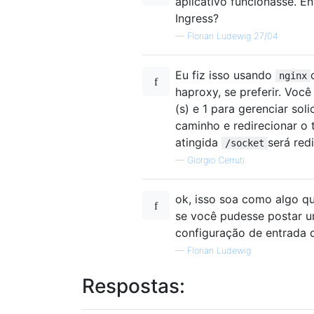
aplicativo funcionasse. E
Ingress?
—
Florian Ludewig 27/04
Eu fiz isso usando
nginx
haproxy, se preferir. Você
(s) e 1 para gerenciar so
caminho e redirecionar o 
atingida
será red
/socket
—
Giorgio Cerruti
ok, isso soa como algo que
se você pudesse postar u
configuração de entrada 
—
Florian Ludewig
Respostas: