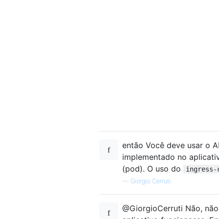
então Você deve usar o A
implementado no aplicati
(pod). O uso do
ingress-
—
Giorgio Cerruti
@GiorgioCerruti Não, nã