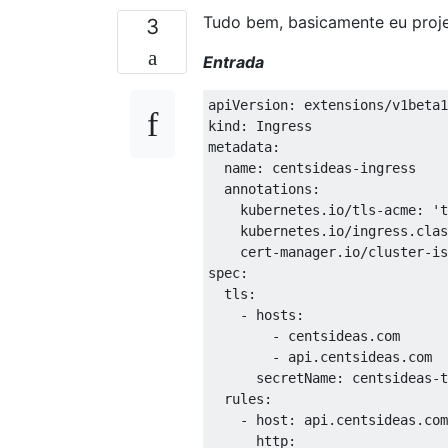
Tudo bem, basicamente eu projet
3
Entrada
apiVersion
:
 extensions
/
v1beta1

kind
:
Ingress
metadata
:
  name
:
 centsideas
-
ingress

  annotations
:
    kubernetes
.
io
/
tls
-
acme
:
't
    kubernetes
.
io
/
ingress
.
clas
    cert
-
manager
.
io
/
cluster
-
is
spec
:
  tls
:
-
 hosts
:
-
 centsideas
.
com

-
 api
.
centsideas
.
com

      secretName
:
 centsideas
-
t
  rules
:
-
 host
:
 api
.
centsideas
.
com

      http
: