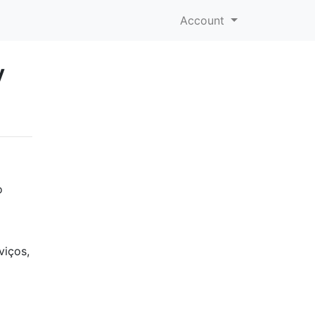
Account
y
o
viços,