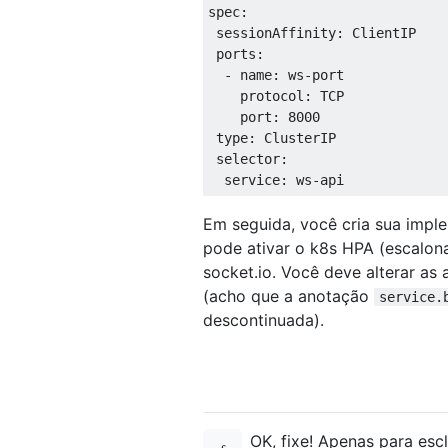
spec
:
 sessionAffinity
:
ClientIP
 ports
:
-
 name
:
 ws
-
port

    protocol
:
 TCP

    port
:
8000
 type
:
ClusterIP
 selector
:
  service
:
 ws
-
api
Em seguida, você cria sua impl
pode ativar o k8s HPA (escalon
socket.io. Você deve alterar a
(acho que a anotação
service.
descontinuada).
OK, fixe! Apenas para esc