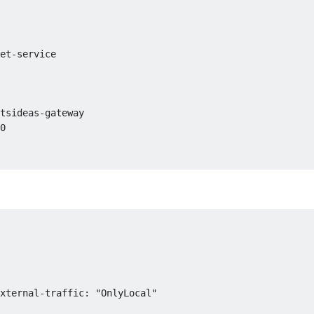
et
-
service

tsideas
-
gateway

0
tsideas
-
client

0
xternal
-
traffic
:
"OnlyLocal"