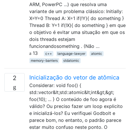
ARM, PowerPC ...) que resolva uma
variante de um problema clássico: Initially:
X=Y=0 Thread A: X=1 if(!Y){ do something }
Thread B: Y=1 if(!X){ do something } em que
o objetivo é evitar uma situação em que os
dois threads estejam
funcionandosomething . (Não …
13
c++
language-lawyer
atomic
memory-barriers
stdatomic
Inicialização do vetor de atômica
2
Considerar: void foo() {
std::vector&lt;std::atomic&lt;int&gt;&gt;
foo(10); ... } O conteúdo de foo agora é
válido? Ou preciso fazer um loop explicito
e inicializá-los? Eu verifiquei Godbolt e
parece bom, no entanto, o padrão parece
estar muito confuso neste ponto. O