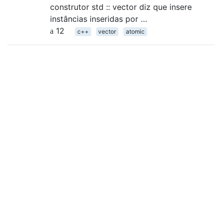
construtor std :: vector diz que insere
instâncias inseridas por …
12
c++
vector
atomic