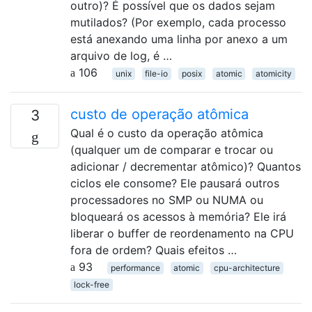
outro)? É possível que os dados sejam
mutilados? (Por exemplo, cada processo
está anexando uma linha por anexo a um
arquivo de log, é …
106
unix
file-io
posix
atomic
atomicity
custo de operação atômica
3
Qual é o custo da operação atômica
(qualquer um de comparar e trocar ou
adicionar / decrementar atômico)? Quantos
ciclos ele consome? Ele pausará outros
processadores no SMP ou NUMA ou
bloqueará os acessos à memória? Ele irá
liberar o buffer de reordenamento na CPU
fora de ordem? Quais efeitos …
93
performance
atomic
cpu-architecture
lock-free