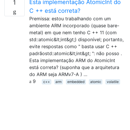
Esta implementação AtomicInt do
1
C ++ está correta?
Premissa: estou trabalhando com um
ambiente ARM incorporado (quase bare-
metal) em que nem tenho C ++ 11 (com
std::atomic&lt;int&gt;) disponível; portanto,
evite respostas como " basta usar C ++
padrãostd::atomic&lt;int&gt; ": não posso .
Esta implementação ARM do AtomicInt
está correta? (suponha que a arquitetura
do ARM seja ARMv7-A ) …
9
c++
arm
embedded
atomic
volatile