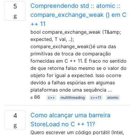
Compreendendo std :: atomic ::
5
compare_exchange_weak () em C
++ 11
bool compare_exchange_weak (T&amp;
expected, T val, ..);
compare_exchange_weak()é uma das
primitivas de troca de comparação
fornecidas em C ++ 11. É fraco no sentido
de que retorna falso mesmo se o valor do
objeto for igual a expected. Isso ocorre
devido a falhas espúrias em algumas
plataformas onde uma sequência …
86
c++
multithreading
c++11
atomic
Como alcançar uma barreira
4
StoreLoad no C ++ 11?
Quero escrever um código portátil (Intel,