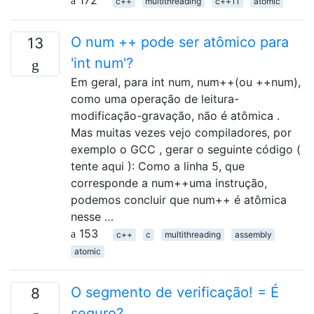
c++
multithreading
c++11
atomic
O num ++ pode ser atômico para
13
'int num'?
Em geral, para int num, num++(ou ++num),
como uma operação de leitura-
modificação-gravação, não é atômica .
Mas muitas vezes vejo compiladores, por
exemplo o GCC , gerar o seguinte código (
tente aqui ): Como a linha 5, que
corresponde a num++uma instrução,
podemos concluir que num++ é atômica
nesse …
153
c++
c
multithreading
assembly
atomic
O segmento de verificação! = É
8
seguro?