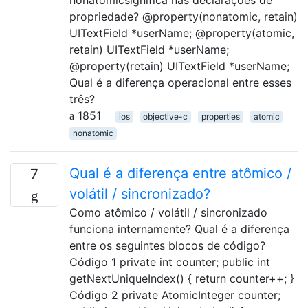
propriedade? @property(nonatomic, retain)
UITextField *userName; @property(atomic,
retain) UITextField *userName;
@property(retain) UITextField *userName;
Qual é a diferença operacional entre esses
três?
1851
ios
objective-c
properties
atomic
nonatomic
Qual é a diferença entre atômico /
7
volátil / sincronizado?
Como atômico / volátil / sincronizado
funciona internamente? Qual é a diferença
entre os seguintes blocos de código?
Código 1 private int counter; public int
getNextUniqueIndex() { return counter++; }
Código 2 private AtomicInteger counter;