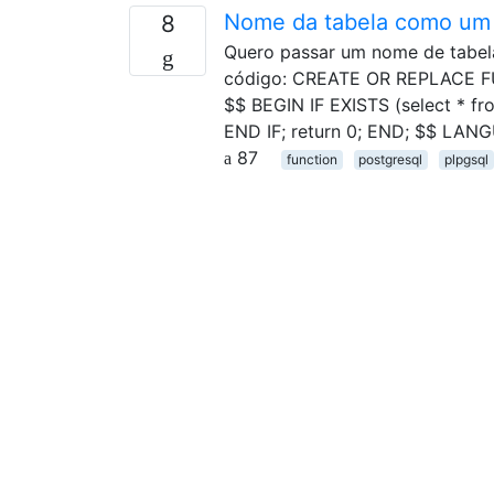
Nome da tabela como um 
8
Quero passar um nome de tabel
código: CREATE OR REPLACE FU
$$ BEGIN IF EXISTS (select * fr
END IF; return 0; END; $$ LANG
87
function
postgresql
plpgsql