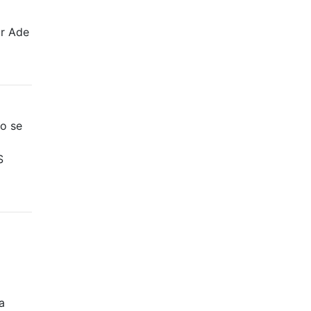
ir Ade
o se
S
a