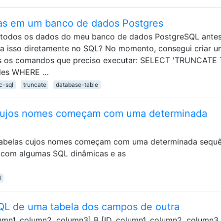
las em um banco de dados Postgres
ir todos os dados do meu banco de dados PostgreSQL ante
a isso diretamente no SQL? No momento, consegui criar 
os os comandos que preciso executar: SELECT 'TRUNCATE
ables WHERE …
c-sql
truncate
database-table
s cujos nomes começam com uma determinada
tabelas cujos nomes começam com uma determinada sequê
o com algumas SQL dinâmicas e as
l
QL de uma tabela dos campos de outra
umn1, column2, column3] B [ID, column1, column2, column3,