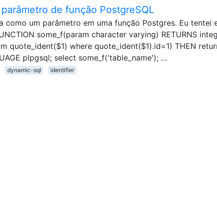
parâmetro de função PostgreSQL
a como um parâmetro em uma função Postgres. Eu tentei 
NCTION some_f(param character varying) RETURNS integ
om quote_ident($1) where quote_ident($1).id=1) THEN return
UAGE plpgsql; select some_f('table_name'); …
dynamic-sql
identifier