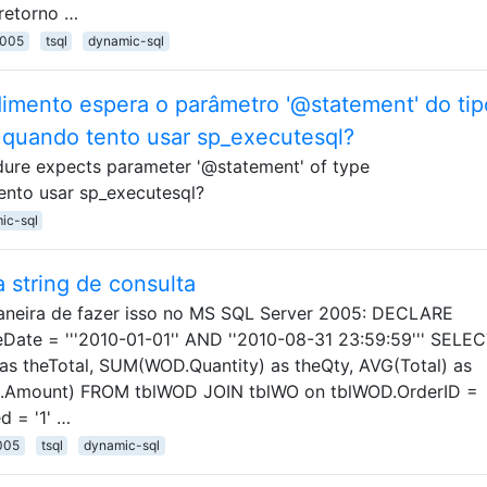
 retorno …
2005
tsql
dynamic-sql
imento espera o parâmetro '@statement' do tip
.” quando tento usar sp_executesql?
dure expects parameter '@statement' of type
tento usar sp_executesql?
ic-sql
a string de consulta
maneira de fazer isso no MS SQL Server 2005: DECLARE
ate = '''2010-01-01'' AND ''2010-08-31 23:59:59''' SELE
as theTotal, SUM(WOD.Quantity) as theQty, AVG(Total) as
.Amount) FROM tblWOD JOIN tblWO on tblWOD.OrderID =
 = '1' …
005
tsql
dynamic-sql