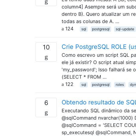
column4] Asempre será um subc
dentro B). Quero atualizar um r
todas as colunas de A. …
124
sql
postgresql
sql-update
Crie PostgreSQL ROLE (usu
10
Como escrevo um script SQL par
ele já existir? O script atua
'my_password'; Isso falhará se o
(SELECT * FROM …
122
sql
postgresql
roles
dyn
Obtendo resultado de SQL
6
Executando SQL dinâmico da s
@sqlCommand nvarchar(1000) D
@sqlCommand = 'SELECT COUN
sp_executesql @sqlCommand, N'@