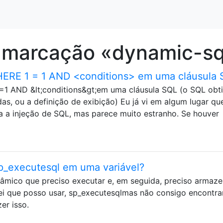
 marcação «dynamic-sq
HERE 1 = 1 AND <conditions> em uma cláusula
=1 AND &lt;conditions&gt;em uma cláusula SQL (o SQL obt
s, ou a definição de exibição) Eu já vi em algum lugar qu
a a injeção de SQL, mas parece muito estranho. Se houver
p_executesql em uma variável?
mico que preciso executar e, em seguida, preciso armaze
sei que posso usar, sp_executesqlmas não consigo encontra
er isso.