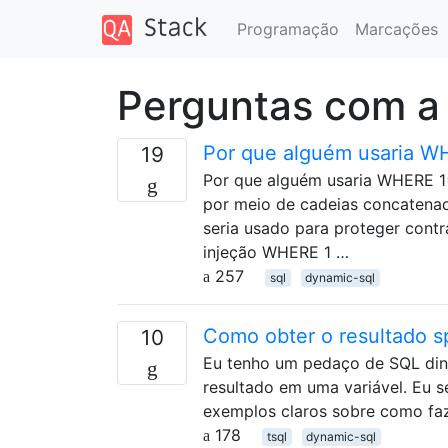
Programação
Marcações
Perguntas com a
Por que alguém usaria W
19
Por que alguém usaria WHERE 1
por meio de cadeias concatenada
seria usado para proteger contr
injeção WHERE 1 …
257
sql
dynamic-sql
Como obter o resultado s
10
Eu tenho um pedaço de SQL dinâ
resultado em uma variável. Eu 
exemplos claros sobre como faz
178
tsql
dynamic-sql