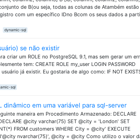
onjunto de B(ou seja, todas as colunas de Atambém estão
egistro com um específico IDno Bcom os seus dados a part
dynamic-sql
ário) se não existir
a criar um ROLE no PostgreSQL 9.1, mas sem gerar um err
l simplesmente tem: CREATE ROLE my_user LOGIN PASSWORD
 usuário já existir. Eu gostaria de algo como: IF NOT EXIST
amic-sql
 dinâmico em uma variável para sql-server
eguinte maneira em Procedimento Armazenado: DECLARE
ECLARE @city varchar(75) SET @city = 'London' SET
T(*) FROM customers WHERE City = @city' EXECUTE
city nvarchar(75)', @city = @city Como utilizo o valor d