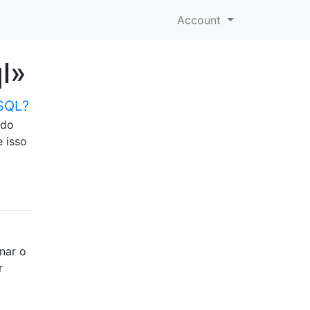
Account
l»
 SQL?
ido
e isso
nar o
r