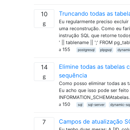
Truncando todas as tabe
10
Eu regularmente preciso exclu
uma reconstrução. Como eu fari
instrução SQL que retorne tod
' || tablename || ';' FROM pg_t
155
postgresql
plpgsql
dynami
Elimine todas as tabela
14
sequência
Como posso eliminar todas as 
Eu acho que isso pode ser feit
INFORMATION_SCHEMAtabelas.
150
sql
sql-server
dynamic-sq
Campos de atualização S
7
Eu tenho duas mesas: A [ID, col