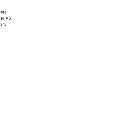
este
er AS
 1;