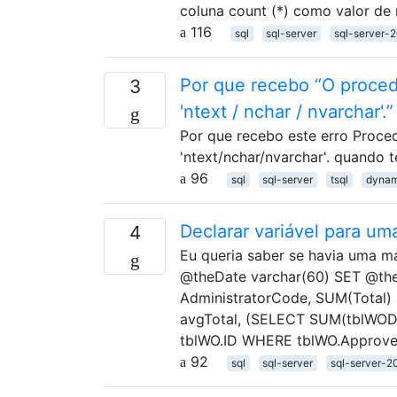
coluna count (*) como valor de
116
sql
sql-server
sql-server-
Por que recebo “O proced
3
'ntext / nchar / nvarchar'
Por que recebo este erro Proce
'ntext/nchar/nvarchar'. quando 
96
sql
sql-server
tsql
dynam
Declarar variável para um
4
Eu queria saber se havia uma 
@theDate varchar(60) SET @theD
AdministratorCode, SUM(Total) 
avgTotal, (SELECT SUM(tblWOD
tblWO.ID WHERE tblWO.Approved
92
sql
sql-server
sql-server-2