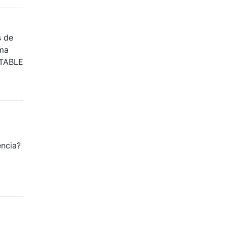
s de
uma
 TABLE
ncia?