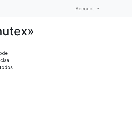
Account
mutex»
pode
cisa
 todos