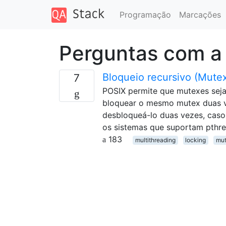
Programação
Marcações
Perguntas com a
Bloqueio recursivo (Mutex
7
POSIX permite que mutexes sej
bloquear o mesmo mutex duas ve
desbloqueá-lo duas vezes, caso
os sistemas que suportam pth
183
multithreading
locking
mu