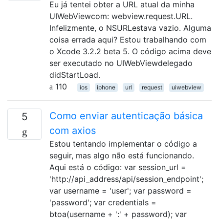
Eu já tentei obter a URL atual da minha
UIWebViewcom: webview.request.URL.
Infelizmente, o NSURLestava vazio. Alguma
coisa errada aqui? Estou trabalhando com
o Xcode 3.2.2 beta 5. O código acima deve
ser executado no UIWebViewdelegado
didStartLoad.
110
ios
iphone
url
request
uiwebview
Como enviar autenticação básica
5
com axios
Estou tentando implementar o código a
seguir, mas algo não está funcionando.
Aqui está o código: var session_url =
'http://api_address/api/session_endpoint';
var username = 'user'; var password =
'password'; var credentials =
btoa(username + ':' + password); var