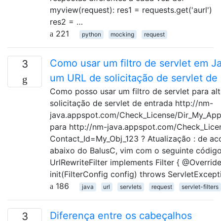
myview(request): res1 = requests.get('aurl')
res2 = …
221
python
mocking
request
Como usar um filtro de servlet em Ja
3
um URL de solicitação de servlet de
Como posso usar um filtro de servlet para al
solicitação de servlet de entrada http://nm-
java.appspot.com/Check_License/Dir_My_Ap
para http://nm-java.appspot.com/Check_Lice
Contact_Id=My_Obj_123 ? Atualização : de a
abaixo do BalusC, vim com o seguinte código:
UrlRewriteFilter implements Filter { @Override
init(FilterConfig config) throws ServletExcept
186
java
url
servlets
request
servlet-filters
Diferença entre os cabeçalhos
3