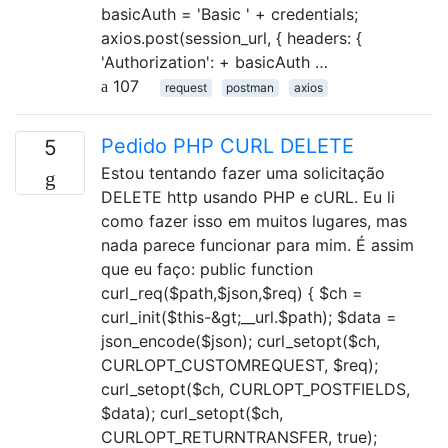
basicAuth = 'Basic ' + credentials;
axios.post(session_url, { headers: {
'Authorization': + basicAuth …
107
request
postman
axios
Pedido PHP CURL DELETE
5
Estou tentando fazer uma solicitação
DELETE http usando PHP e cURL. Eu li
como fazer isso em muitos lugares, mas
nada parece funcionar para mim. É assim
que eu faço: public function
curl_req($path,$json,$req) { $ch =
curl_init($this-&gt;__url.$path); $data =
json_encode($json); curl_setopt($ch,
CURLOPT_CUSTOMREQUEST, $req);
curl_setopt($ch, CURLOPT_POSTFIELDS,
$data); curl_setopt($ch,
CURLOPT_RETURNTRANSFER, true);