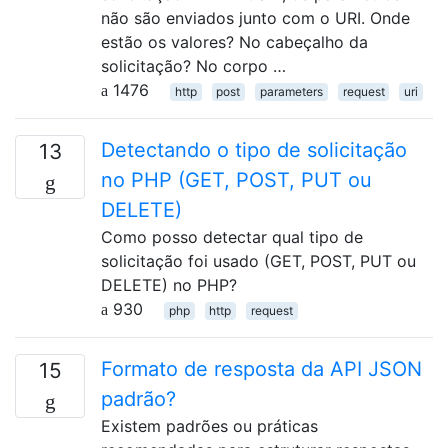
não são enviados junto com o URI. Onde
estão os valores? No cabeçalho da
solicitação? No corpo …
1476
http
post
parameters
request
uri
Detectando o tipo de solicitação
13
no PHP (GET, POST, PUT ou
DELETE)
Como posso detectar qual tipo de
solicitação foi usado (GET, POST, PUT ou
DELETE) no PHP?
930
php
http
request
Formato de resposta da API JSON
15
padrão?
Existem padrões ou práticas