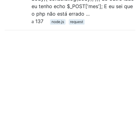
eu tenho echo $_POST['mes']; E eu sei que
o php não está errado ...
137
node.js
request