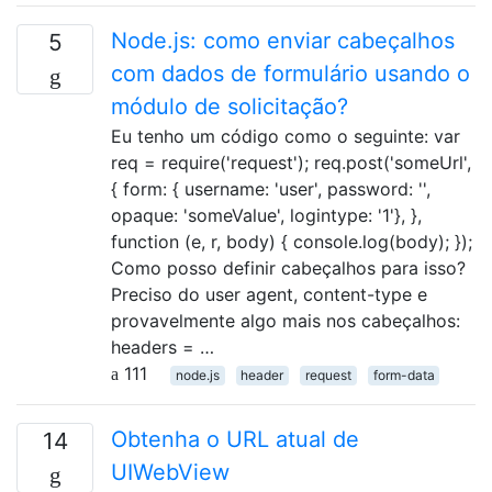
Node.js: como enviar cabeçalhos
5
com dados de formulário usando o
módulo de solicitação?
Eu tenho um código como o seguinte: var
req = require('request'); req.post('someUrl',
{ form: { username: 'user', password: '',
opaque: 'someValue', logintype: '1'}, },
function (e, r, body) { console.log(body); });
Como posso definir cabeçalhos para isso?
Preciso do user agent, content-type e
provavelmente algo mais nos cabeçalhos:
headers = …
111
node.js
header
request
form-data
Obtenha o URL atual de
14
UIWebView