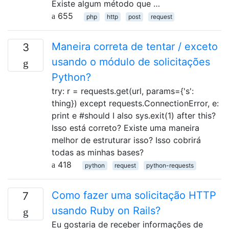
Existe algum método que …
655
php
http
post
request
Maneira correta de tentar / exceto
3
usando o módulo de solicitações
Python?
try: r = requests.get(url, params={'s':
thing}) except requests.ConnectionError, e:
print e #should I also sys.exit(1) after this?
Isso está correto? Existe uma maneira
melhor de estruturar isso? Isso cobrirá
todas as minhas bases?
418
python
request
python-requests
Como fazer uma solicitação HTTP
7
usando Ruby on Rails?
Eu gostaria de receber informações de