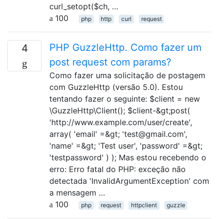
curl_setopt($ch, …
100
php
http
curl
request
PHP GuzzleHttp. Como fazer um
4
post request com params?
Como fazer uma solicitação de postagem
com GuzzleHttp (versão 5.0). Estou
tentando fazer o seguinte: $client = new
\GuzzleHttp\Client(); $client-&gt;post(
'http://www.example.com/user/create',
array( 'email' =&gt; 'test@gmail.com',
'name' =&gt; 'Test user', 'password' =&gt;
'testpassword' ) ); Mas estou recebendo o
erro: Erro fatal do PHP: exceção não
detectada 'InvalidArgumentException' com
a mensagem …
100
php
request
httpclient
guzzle