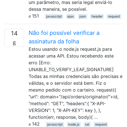
um parâmetro, mas seria legal enviá-lo
dessa maneira, se possível.
151
javascript
ajax
json
header
request
Não foi possível verificar a
14
assinatura da folha
Estou usando o node.js request.js para
acessar uma API. Estou recebendo este
erro [Erro:
UNABLE_TO_VERIFY_LEAF_SIGNATURE]
Todas as minhas credenciais são precisas e
válidas, e o servidor está bem. Fiz o
mesmo pedido com o carteiro. request({
"url": domain+"/api/orders/originator/"+id,
"method": "GET", "headers":{ "X-API-
VERSION": 1, "X-API-KEY": key }, },
function(err, response, body){ …
142
javascript
node.js
ssl
request