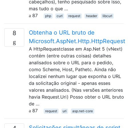
cabeçalhos), tenho pesquisado sobre isso,
mas tudo o que …
87
php
curl
request
header
libcurl
Obtenha o URL bruto de
8
Microsoft.AspNet.Http.HttpRequest
A HttpRequestclasse em Asp.Net 5 (vNext)
contém (entre outras coisas) detalhes
analisados sobre o URL para o pedido,
como Scheme, Host, Pathetc. Ainda não
localizei nenhum lugar que exponha o URL
da solicitação original - apenas esses
valores analisados. (Nas versões anteriores
havia Request.Uri) Posso obter o URL bruto
de …
87
request
uri
asp.net-core
Solicitações simultâneas de script