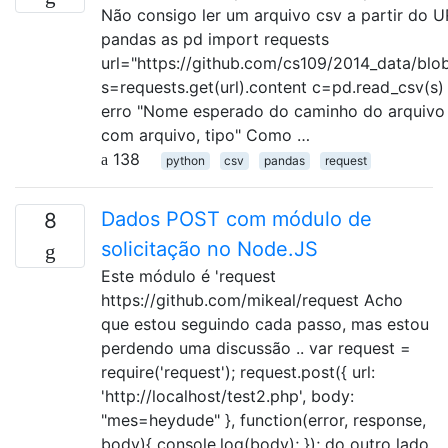
Não consigo ler um arquivo csv a partir do U
pandas as pd import requests
url="https://github.com/cs109/2014_data/blob
s=requests.get(url).content c=pd.read_csv(s)
erro "Nome esperado do caminho do arquivo 
com arquivo, tipo" Como …
138
python
csv
pandas
request
Dados POST com módulo de
8
solicitação no Node.JS
Este módulo é 'request
https://github.com/mikeal/request Acho
que estou seguindo cada passo, mas estou
perdendo uma discussão .. var request =
require('request'); request.post({ url:
'http://localhost/test2.php', body:
"mes=heydude" }, function(error, response,
body){ console.log(body); }); do outro lado