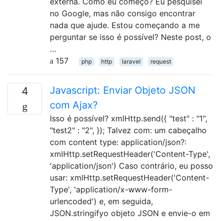
externa. Como eu começo? Eu pesquisei
no Google, mas não consigo encontrar
nada que ajude. Estou começando a me
perguntar se isso é possível? Neste post, o
…
157
php
http
laravel
request
Javascript: Enviar Objeto JSON
4
com Ajax?
Isso é possível? xmlHttp.send({ "test" : "1",
"test2" : "2", }); Talvez com: um cabeçalho
com content type: application/json?:
xmlHttp.setRequestHeader('Content-Type',
'application/json') Caso contrário, eu posso
usar: xmlHttp.setRequestHeader('Content-
Type', 'application/x-www-form-
urlencoded') e, em seguida,
JSON.stringifyo objeto JSON e envie-o em