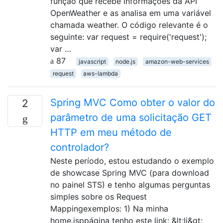
função que recebe informações da API
OpenWeather e as analisa em uma variável
chamada weather. O código relevante é o
seguinte: var request = require('request');
var …
87
javascript
node.js
amazon-web-services
request
aws-lambda
Spring MVC Como obter o valor do
2
parâmetro de uma solicitação GET
HTTP em meu método de
controlador?
Neste período, estou estudando o exemplo
de showcase Spring MVC (para download
no painel STS) e tenho algumas perguntas
simples sobre os Request
Mappingexemplos: 1) Na minha
home.jsppágina tenho este link: &lt;li&gt;