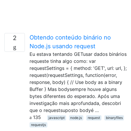
Obtendo conteúdo binário no
2
Node.js usando request
Eu estava tentando GETusar dados binários
requeste tinha algo como: var
requestSettings = { method: 'GET', url: url, };
request(requestSettings, function(error,
response, body) { // Use body as a binary
Buffer } Mas bodysempre houve alguns
bytes diferentes do esperado. Após uma
investigação mais aprofundada, descobri
que o requestsuposto bodyé …
135
javascript
node.js
request
binaryfiles
requestjs