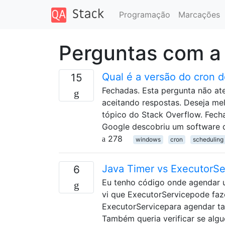
Programação
Marcações
Perguntas com a
Qual é a versão do cron 
15
Fechadas. Esta pergunta não ate
aceitando respostas. Deseja mel
tópico do Stack Overflow. Fech
Google descobriu um software 
278
windows
cron
scheduling
Java Timer vs ExecutorSe
6
Eu tenho código onde agendar um
vi que ExecutorServicepode faz
ExecutorServicepara agendar tar
Também queria verificar se alg