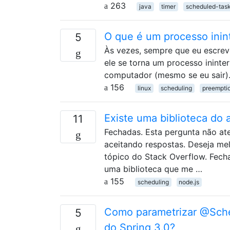
263
java
timer
scheduled-tas
O que é um processo inin
5
Às vezes, sempre que eu escrev
ele se torna um processo ininte
computador (mesmo se eu sair)
156
linux
scheduling
preempti
Existe uma biblioteca do 
11
Fechadas. Esta pergunta não ate
aceitando respostas. Deseja mel
tópico do Stack Overflow. Fech
uma biblioteca que me …
155
scheduling
node.js
Como parametrizar @Sche
5
do Spring 3.0?