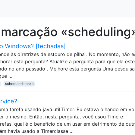
 marcação «scheduling
do Windows? [fechadas]
nde às diretrizes de estouro de pilha . No momento, não e
horar esta pergunta? Atualize a pergunta para que ela este
ado no ano passado . Melhore esta pergunta Uma pesquisa
que …
scheduled-tasks
rvice?
a tarefa usando java.util.Timer. Eu estava olhando em vol
er o mesmo. Então, nesta pergunta, você usou Timere
efas, qual é o benefício de um usar em detrimento de out
uém havia usado a Timerclasse …