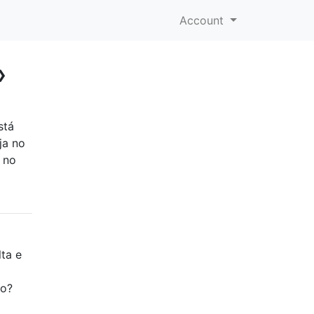
Account
»
stá
ja no
 no
ta e
ro?