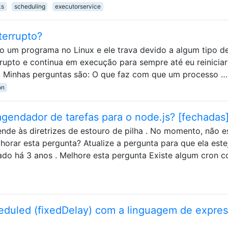
ks
scheduling
executorservice
terrupto?
o um programa no Linux e ele trava devido a algum tipo d
rrupto e continua em execução para sempre até eu reiniciar
. Minhas perguntas são: O que faz com que um processo …
on
agendador de tarefas para o node.js? [fechadas
nde às diretrizes de estouro de pilha . No momento, não e
horar esta pergunta? Atualize a pergunta para que ela este
ado há 3 anos . Melhore esta pergunta Existe algum cron 
duled (fixedDelay) com a linguagem de expre