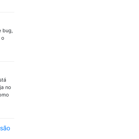
e bug,
 o
]
stá
ja no
como
ssão