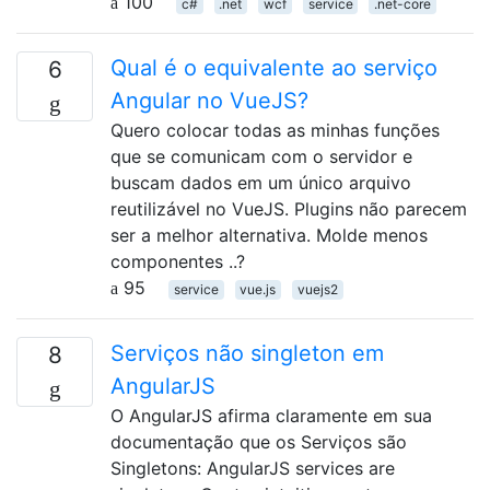
100
c#
.net
wcf
service
.net-core
Qual é o equivalente ao serviço
6
Angular no VueJS?
Quero colocar todas as minhas funções
que se comunicam com o servidor e
buscam dados em um único arquivo
reutilizável no VueJS. Plugins não parecem
ser a melhor alternativa. Molde menos
componentes ..?
95
service
vue.js
vuejs2
Serviços não singleton em
8
AngularJS
O AngularJS afirma claramente em sua
documentação que os Serviços são
Singletons: AngularJS services are