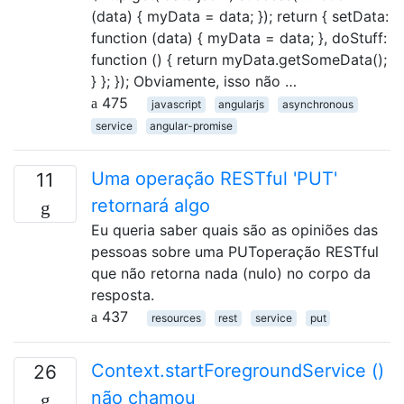
(data) { myData = data; }); return { setData:
function (data) { myData = data; }, doStuff:
function () { return myData.getSomeData();
} }; }); Obviamente, isso não …
475
javascript
angularjs
asynchronous
service
angular-promise
Uma operação RESTful 'PUT'
11
retornará algo
Eu queria saber quais são as opiniões das
pessoas sobre uma PUToperação RESTful
que não retorna nada (nulo) no corpo da
resposta.
437
resources
rest
service
put
Context.startForegroundService ()
26
não chamou