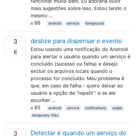
funcionar muito bem. Eu adoraria ouvir
mais sugestões sobre isso. Estou tendo o
mesmo …
86
android
service
foreground
deslize para dispensar o evento
3
Estou usando uma notificação do Android
para alertar o usuário quando um serviço é
concluído (sucesso ou falha) e desejo
excluir os arquivos locais quando o
processo for concluído. Meu problema é
que, em caso de falha - quero deixar ao
usuário a opção de "repetir". e se ele
escolher …
85
android
service
notifications
swipe
temporary-files
Detectar é quando um serviço do
3