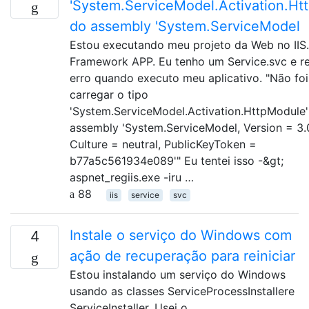
'System.ServiceModel.Activation.Ht
do assembly 'System.ServiceModel
Estou executando meu projeto da Web no IIS.
Framework APP. Eu tenho um Service.svc e r
erro quando executo meu aplicativo. "Não foi
carregar o tipo
'System.ServiceModel.Activation.HttpModule'
assembly 'System.ServiceModel, Version = 3.0
Culture = neutral, PublicKeyToken =
b77a5c561934e089'" Eu tentei isso -&gt;
aspnet_regiis.exe -iru …
88
iis
service
svc
Instale o serviço do Windows com
4
ação de recuperação para reiniciar
Estou instalando um serviço do Windows
usando as classes ServiceProcessInstallere
ServiceInstaller. Usei o