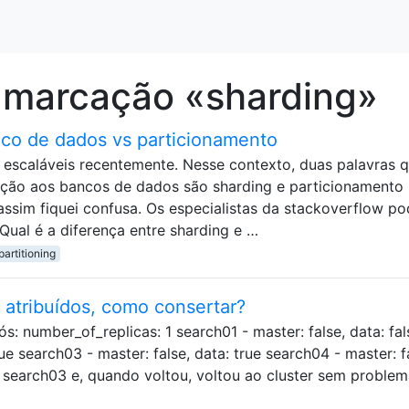
 marcação «sharding»
co de dados vs particionamento
 escaláveis ​​recentemente. Nesse contexto, duas palavras 
ção aos bancos de dados são sharding e particionamento 
assim fiquei confusa. Os especialistas da stackoverflow p
Qual é a diferença entre sharding e …
artitioning
 atribuídos, como consertar?
: number_of_replicas: 1 search01 - master: false, data: fal
ue search03 - master: false, data: true search04 - master: f
 o search03 e, quando voltou, voltou ao cluster sem problem