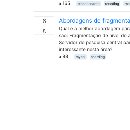
165
elasticsearch
sharding
ma
Abordagens de fragment
6
Qual é a melhor abordagem par
são: Fragmentação de nível de
Servidor de pesquisa central p
interessante nesta área?
88
mysql
sharding