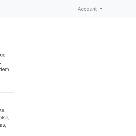
Account
que
.
odem
se
alse,
as,