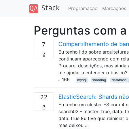
Programação
Marcações
Perguntas com a
Compartilhamento de ban
7
Eu tenho lido sobre arquiteturas
continuam aparecendo com rela
Procurei descrições, mas ainda 
me ajudar a entender o básico? 
166
mysql
sharding
database-p
ElasticSearch: Shards não
22
Eu tenho um cluster ES com 4 nós
search02 - master: true, data: tr
data: true Eu tive que reiniciar
mas deixou …