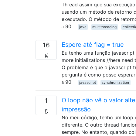
Thread assim que sua execução f
usando um método de retorno d
executado. O método de retorn
90
java
multithreading
collect
Espere até flag = true
16
Eu tenho uma função javascript 
more initializations //here need t
O problema é que o javascript
pergunta é como posso esperar
90
javascript
synchronization
O loop não vê o valor alt
1
impressão
No meu código, tenho um loop 
diferente. O outro thread funci
sempre. No entanto, quando colo