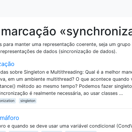
 marcação «synchroniza
les para manter uma representação coerente, seja um gru
 representações de dados (sincronização de dados).
zação
idas sobre Singleton e Multithreading: Qual é a melhor man
va, em um ambiente multithread? O que acontece quando 
nstance() método ao mesmo tempo? Podemos fazer singlet
incronização é realmente necessária, ao usar classes …
onization
singleton
emáforo
o e quando se deve usar uma variável condicional (Cond