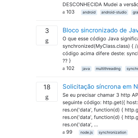
DESCONHECIDA Mudei a versão do
103
android
android-studio
gr
Bloco sincronizado de Jav
3
O que esse código Java signifi
synchronized(MyClass.class) { /
código acima difere deste: synch
?? }
102
java
multithreading
synchr
Solicitação síncrona em N
18
Se eu precisar chamar 3 http AP
seguinte código: http.get({ host:
res.on('data', function(d) { http
res.on('data', function(d) { http
res.on('data', …
99
node.js
synchronization