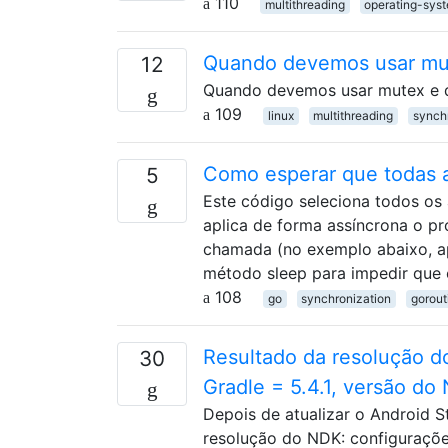
110
multithreading
operating-sys
Quando devemos usar mu
12
Quando devemos usar mutex e 
109
linux
multithreading
synch
Como esperar que todas 
5
Este código seleciona todos os
aplica de forma assíncrona o p
chamada (no exemplo abaixo, a
método sleep para impedir que
108
go
synchronization
gorout
Resultado da resolução d
30
Gradle = 5.4.1, versão 
Depois de atualizar o Android S
resolução do NDK: configuraçõe