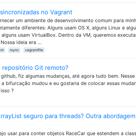
 sincronizadas no Vagrant
fornecer um ambiente de desenvolvimento comum para min
etamente diferentes: Alguns usam OS X, alguns Linux e alg
alguns usam VirtualBox. Dentro da VM, queremos executa
 Nossa ideia era …
nt
rsync
vagrantfile
repositório Git remoto?
o github, fiz algumas mudanças, até agora tudo bem. Nesse
fiz a bifurcação mudou e eu gostaria de colocar essas muda
isso ?
rayList seguro para threads? Outra abordagem
ejo usar para conter objetos RaceCar que estendem a clas