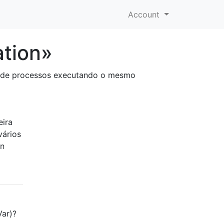
Account
tion»
po de processos executando o mesmo
eira
vários
on
Var)?