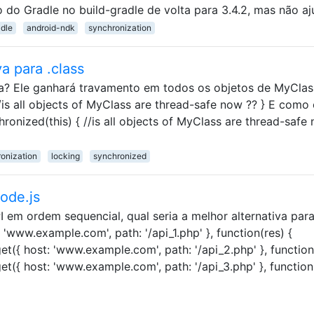
 Gradle no build-gradle de volta para 3.4.2, mas não aj
adle
android-ndk
synchronization
a para .class
ca? Ele ganhará travamento em todos os objetos de MyClas
/is all objects of MyClass are thread-safe now ?? } E como
ronized(this) { //is all objects of MyClass are thread-safe
onization
locking
synchronized
ode.js
I em ordem sequencial, qual seria a melhor alternativa par
 'www.example.com', path: '/api_1.php' }, function(res) {
.get({ host: 'www.example.com', path: '/api_2.php' }, function
.get({ host: 'www.example.com', path: '/api_3.php' }, function