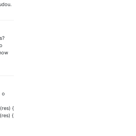
udou.
s?
 o
 now
a o
(res) {
(res) {