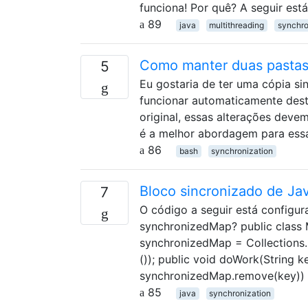
funciona! Por quê? A seguir est
89
java
multithreading
synchro
Como manter duas pastas
5
Eu gostaria de ter uma cópia s
funcionar automaticamente dest
original, essas alterações deve
é a melhor abordagem para ess
86
bash
synchronization
Bloco sincronizado de Ja
7
O código a seguir está configu
synchronizedMap? public class My
synchronizedMap = Collections.
()); public void doWork(String key
synchronizedMap.remove(key)) != 
85
java
synchronization