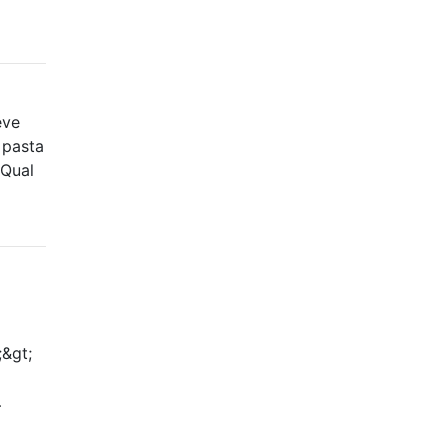
eve
 pasta
 Qual
;&gt;
…