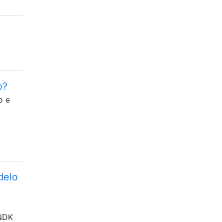
o?
o e
delo
 NDK