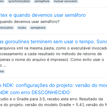
tem
synchronization
semaphore
mutual-exclusion
tex e quando devemos usar semáforo
quando devemos usar semáforo?
ronization
mutex
semaphore
as goroutines terminem sem usar o tempo. Son
 arquivos xml na mesma pasta, como o executável invocad
rocessamento a cada resultado no método de retorno de
penas o nome do arquivo é impresso). Como evito usar o
 o …
ine
o NDK: configurações do projeto: versão do mo
do NDK com erro DESCONHECIDO
tudio e o Gradle para 3.5, recebo este erro: Resultado da
s do projeto: versão do modelo Gradle = 5.4.1, versão do