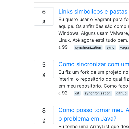
Links simbólicos e pastas
6
Eu quero usar o Vagrant para 
equipe. Os anfitriões são compl
Windows. Alguns usam VMware, 
Linux. Até agora está tudo bem.
99
synchronization
sync
vagra
Como sincronizar com um 
5
Eu fiz um fork de um projeto n
ínterim, o repositório do qual 
em meu repositório. Como faço 
92
git
synchronization
github
Como posso tornar meu Ar
8
o problema em Java?
Eu tenho uma ArrayList que des