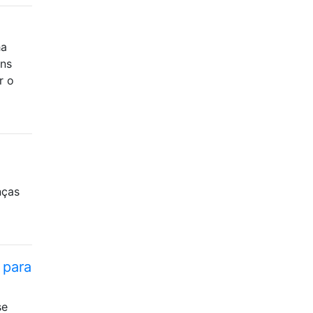
ha
uns
r o
nças
 para
se