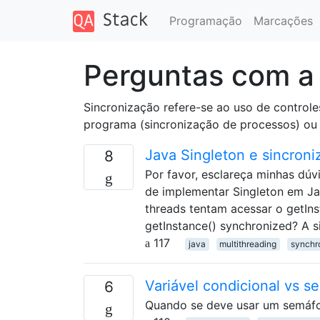
Programação
Marcações
Perguntas com a
Sincronização refere-se ao uso de contro
programa (sincronização de processos) ou
Java Singleton e sincroni
8
Por favor, esclareça minhas dúv
de implementar Singleton em Ja
threads tentam acessar o getI
getInstance() synchronized? A s
117
java
multithreading
synchr
Variável condicional vs s
6
Quando se deve usar um semáfor