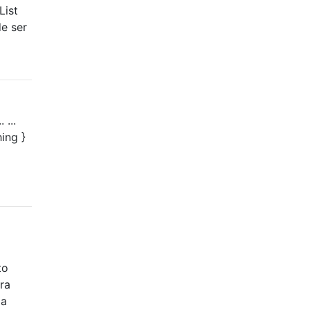
List
e ser
...
hing }
to
ra
la