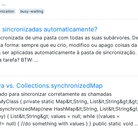
á …
nization
busy-waiting
 sincronizadas automaticamente?
incronizada de uma pasta com todas as suas subárvores. D
a forma: sempre que eu crio, modifico ou apago coisas da
m ser aplicadas automaticamente à pasta de sincronização.
a tarefa? BTW: …
va vs. Collections.synchronizedMap
rado para sincronizar corretamente as chamadas
Class { private static Map&lt;String, List&lt;String&gt;&gt;
synchronizedMap(new HashMap&lt;String, List&lt;String&gt
) { List&lt;String&gt; values = null; while ((values =
null) { //do something with values } } public static void 