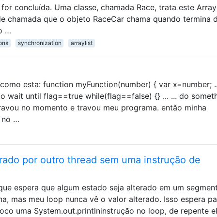
or concluída. Uma classe, chamada Race, trata este Array
e chamada que o objeto RaceCar chama quando termina d
o …
ions
synchronization
arraylist
como esta: function myFunction(number) { var x=number; ... 
o wait until flag==true while(flag==false) {} ... ... do somet
 travou no momento e travou meu programa. então minha
 no …
erado por outro thread sem uma instrução de
que espera que algum estado seja alterado em um segmen
ona, mas meu loop nunca vê o valor alterado. Isso espera pa
co uma System.out.printlninstrução no loop, de repente e