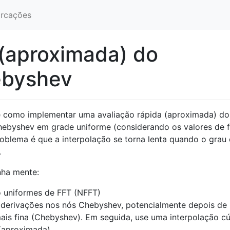
rcações
 (aproximada) do
ebyshev
e como implementar uma avaliação rápida (aproximada) do
hebyshev em grade uniforme (considerando os valores de 
blema é que a interpolação se torna lenta quando o grau
.
nha mente:
o uniformes de FFT (NFFT)
 derivações nos nós Chebyshev, potencialmente depois de 
ais fina (Chebyshev). Em seguida, use uma interpolação c
(aproximada).