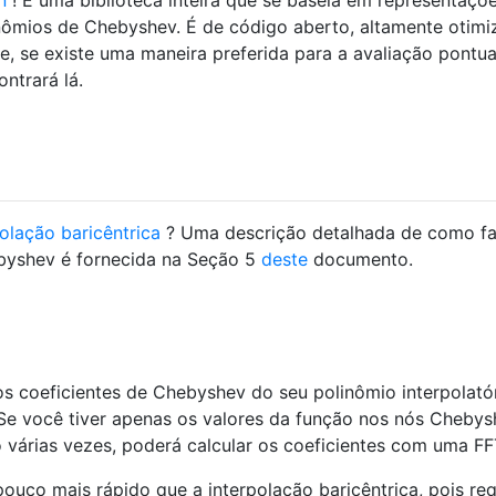
nômios de Chebyshev. É de código aberto, altamente otim
, se existe uma maneira preferida para a avaliação pontua
ntrará lá.
polação baricêntrica
? Uma descrição detalhada de como fa
byshev é fornecida na Seção 5
deste
documento.
 os coeficientes de Chebyshev do seu polinômio interpolatór
Se você tiver apenas os valores da função nos nós Chebys
o várias vezes, poderá calcular os coeficientes com uma FF
uco mais rápido que a interpolação baricêntrica, pois re