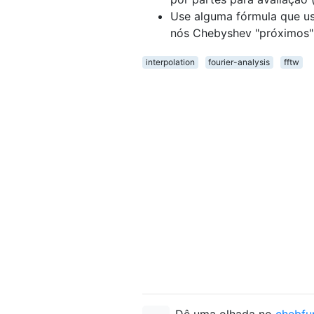
Use alguma fórmula que us
nós Chebyshev "próximos" 
interpolation
fourier-analysis
fftw
Dê uma olhada no
chebfu