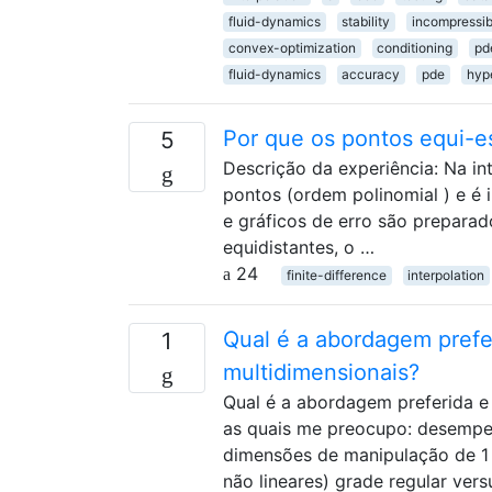
fluid-dynamics
stability
incompressib
convex-optimization
conditioning
pd
fluid-dynamics
accuracy
pde
hyp
Por que os pontos equi-
5
Descrição da experiência: Na i
pontos (ordem polinomial ) e é 
e gráficos de erro são prepara
equidistantes, o …
24
finite-difference
interpolation
Qual é a abordagem prefer
1
multidimensionais?
Qual é a abordagem preferida e 
as quais me preocupo: desempen
dimensões de manipulação de 1 
não lineares) grade regular ver