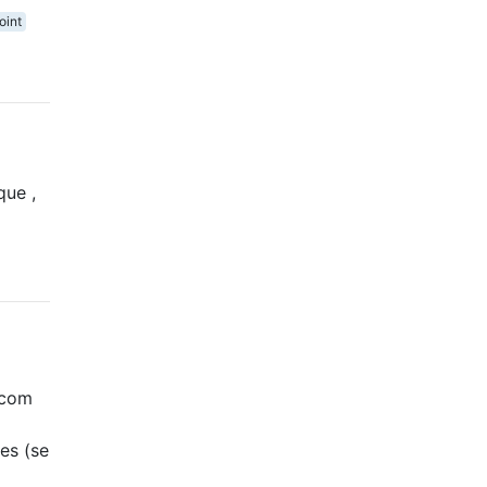
oint
que ,
 com
es (se