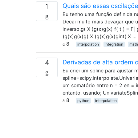
Quais são essas oscilaçõ
1
Eu tenho uma função definida n
Decai muito mais devagar que u
inverso.g( X )g(x)g(x) f( t ) ≡ F[ 
)g(x)g(x)g( X )g(x)g(x)gint( X …
8
interpolation
integration
math
Derivadas de alta ordem 
4
Eu criei um spline para ajusta
spline=scipy.interpolate.Univar
um somatório entre n = 2 en = i
entanto, usando; UnivariateSplin
8
python
interpolation