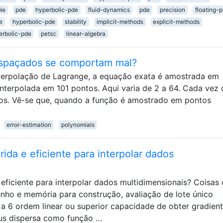
le
pde
hyperbolic-pde
fluid-dynamics
pde
precision
floating-p
e
hyperbolic-pde
stability
implicit-methods
explicit-methods
erbolic-pde
petsc
linear-algebra
espaçados se comportam mal?
nterpolação de Lagrange, a equação exata é amostrada em
interpolada em 101 pontos. Aqui varia de 2 a 64. Cada vez 
dos. Vê-se que, quando a função é amostrado em pontos
error-estimation
polynomials
ida e eficiente para interpolar dados
eficiente para interpolar dados multidimensionais? Coisas
ho e memória para construção, avaliação de lote único
a 6 ordem linear ou superior capacidade de obter gradient
sus dispersa como função …