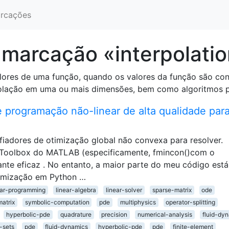
rcações
marcação «interpolati
valores de uma função, quando os valores da função são 
olação em uma ou mais dimensões, bem como algoritmos par
 programação não-linear de alta qualidade par
fiadores de otimização global não convexa para resolver.
n Toolbox do MATLAB (especificamente, fmincon()com o
tante eficaz . No entanto, a maior parte do meu código est
otimização em Python …
ear-programming
linear-algebra
linear-solver
sparse-matrix
ode
matrix
symbolic-computation
pde
multiphysics
operator-splitting
hyperbolic-pde
quadrature
precision
numerical-analysis
fluid-dy
-sets
pde
fluid-dynamics
hyperbolic-pde
pde
finite-element