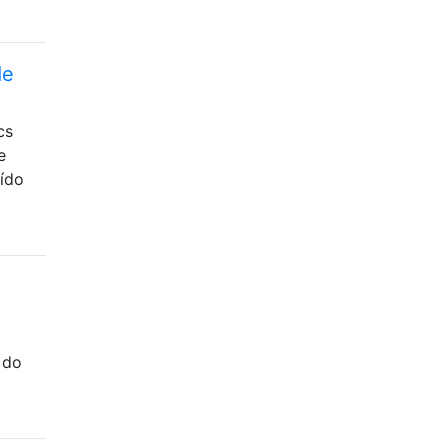
de
cs
e
uído
 do