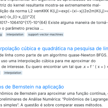
triz do kernel resultante mostra-se extremamente mal-
ção da norma L2 vemKKK K(i,j)=exp(−(xi−xj)2σ2m)K(i,j)=
ac{-(x_{i}-x_{j})^2}{
1017−106410^{17}-10^{64} Existe alguma maneira de torná-
 o parâmetro precisa …
ng
interpolation
support-vector-machines
terpolação cúbica e quadrática na pesquisa de li
 de linha como parte de um algoritmo quase-Newton BFGS
, uso uma interpolação cúbica para me aproximar do
de interesse. Eu quero encontrar um tal que .x ∗ f ′ ( x ∗ )
interpolation
 de Bernstein na aplicação
linômios de Bernstein para aproximar uma função contínua,
reliminares de Análise Numérica: "Polinômios de Lagrange
as simples". A questão é sobre comparar esses métodos.