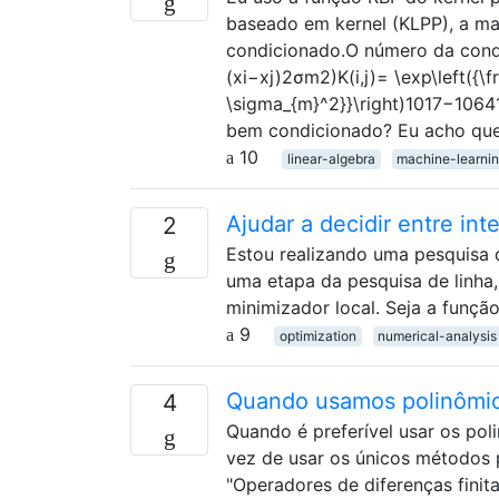
baseado em kernel (KLPP), a ma
condicionado.O número da condi
(xi−xj)2σm2)K(i,j)= \exp\left({\fr
\sigma_{m}^2}}\right)1017−1064
bem condicionado? Eu acho que
10
linear-algebra
machine-learni
Ajudar a decidir entre in
2
Estou realizando uma pesquisa
uma etapa da pesquisa de linha
minimizador local. Seja a função 
9
optimization
numerical-analysis
Quando usamos polinômios
4
Quando é preferível usar os po
vez de usar os únicos métodos p
"Operadores de diferenças finit