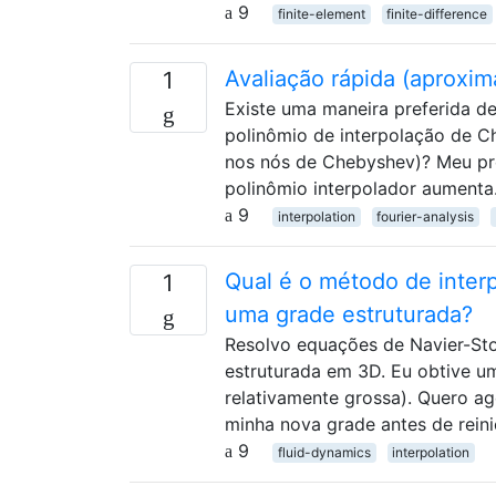
9
finite-element
finite-difference
Avaliação rápida (aproxi
1
Existe uma maneira preferida d
polinômio de interpolação de C
nos nós de Chebyshev)? Meu pro
polinômio interpolador aumenta.
9
interpolation
fourier-analysis
Qual é o método de inter
1
uma grade estruturada?
Resolvo equações de Navier-Sto
estruturada em 3D. Eu obtive 
relativamente grossa). Quero ag
minha nova grade antes de rein
9
fluid-dynamics
interpolation