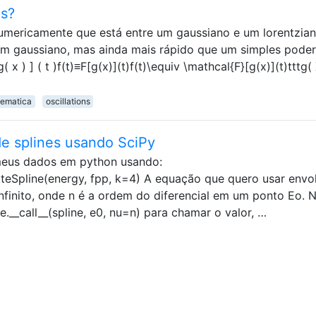
es?
umericamente que está entre um gaussiano e um lorentzian
m gaussiano, mas ainda mais rápido que um simples poder
g( x ) ] ( t )f(t)≡F[g(x)](t)f(t)\equiv \mathcal{F}[g(x)](t)tttg(
ematica
oscillations
de splines usando SciPy
r meus dados em python usando:
iateSpline(energy, fpp, k=4) A equação que quero usar envo
nfinito, onde n é a ordem do diferencial em um ponto Eo. 
e.__call__(spline, e0, nu=n) para chamar o valor, …