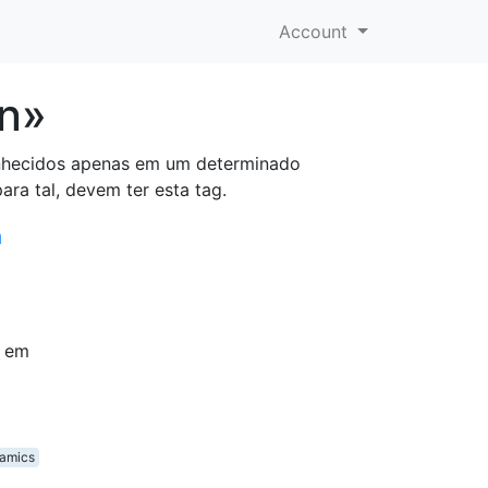
Account
on»
conhecidos apenas em um determinado
a tal, devem ter esta tag.
a
á em
namics