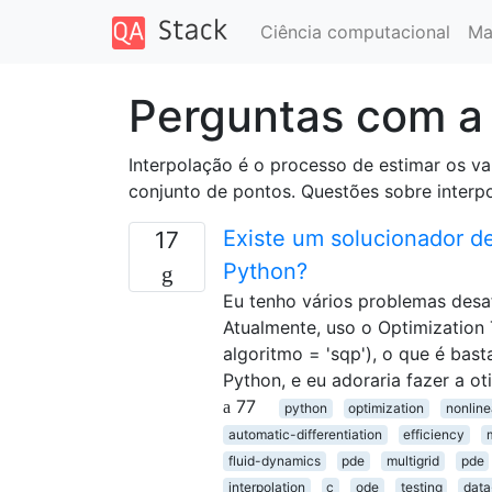
Ciência computacional
Ma
Perguntas com a 
Interpolação é o processo de estimar os 
conjunto de pontos. Questões sobre interp
Existe um solucionador de
17
Python?
Eu tenho vários problemas desa
Atualmente, uso o Optimizatio
algoritmo = 'sqp'), o que é bas
Python, e eu adoraria fazer a 
77
python
optimization
nonlin
automatic-differentiation
efficiency
fluid-dynamics
pde
multigrid
pde
interpolation
c
ode
testing
data