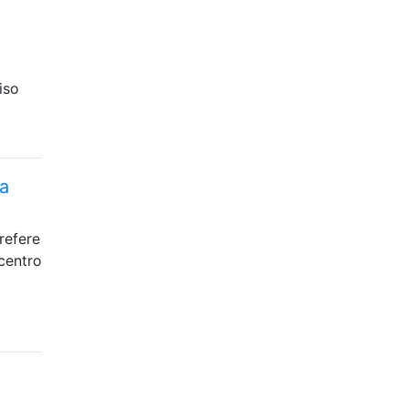
iso
ha
refere
centro