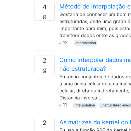
Método de interpolação ef
4
Gostaria de conhecer um bom m
estruturadas, onde uma grade é 
importante para mim, pois est
transferir dados entre as grade
12
interpolation
Como interpolar dados mu
2
não estruturada?
Eu tenho conjuntos de dados de
a uma única célula de uma malha
celular, direta ou indiretamente
Distância inversa …
11
interpolation
unstructured-mes
As matrizes do kernel do
2
Eu uso a função RBF do kernel 