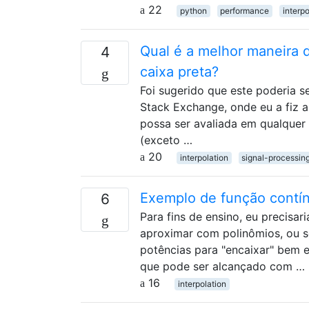
22
python
performance
interpo
Qual é a melhor maneira 
4
caixa preta?
Foi sugerido que este poderia 
Stack Exchange, onde eu a fiz 
possa ser avaliada em qualquer 
(exceto …
20
interpolation
signal-processin
Exemplo de função contín
6
Para fins de ensino, eu precisar
aproximar com polinômios, ou se
potências para "encaixar" bem e
que pode ser alcançado com …
16
interpolation