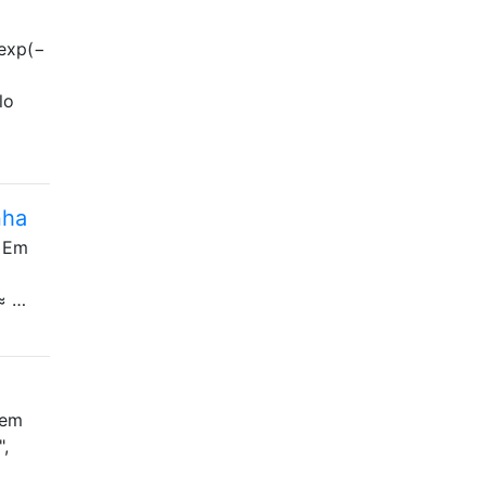
exp⁡(−
lo
nha
. Em
 ≈ …
 em
",