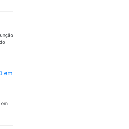
função
 do
3D em
r em
…