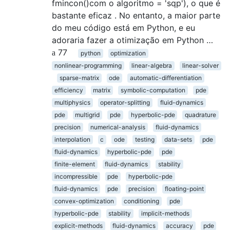
fmincon()com o algoritmo = 'sqp'), o que é
bastante eficaz . No entanto, a maior parte
do meu código está em Python, e eu
adoraria fazer a otimização em Python …
77
python
optimization
nonlinear-programming
linear-algebra
linear-solver
sparse-matrix
ode
automatic-differentiation
efficiency
matrix
symbolic-computation
pde
multiphysics
operator-splitting
fluid-dynamics
pde
multigrid
pde
hyperbolic-pde
quadrature
precision
numerical-analysis
fluid-dynamics
interpolation
c
ode
testing
data-sets
pde
fluid-dynamics
hyperbolic-pde
pde
finite-element
fluid-dynamics
stability
incompressible
pde
hyperbolic-pde
fluid-dynamics
pde
precision
floating-point
convex-optimization
conditioning
pde
hyperbolic-pde
stability
implicit-methods
explicit-methods
fluid-dynamics
accuracy
pde