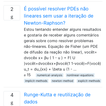
É possível resolver PDEs não
2
lineares sem usar a iteração de
Newton-Raphson?
Estou tentando entender alguns resultados
e gostaria de receber alguns comentários
gerais sobre como resolver problemas
não-lineares. Equação de Fisher (um PDE
de difusão da reação não linear), vocêt=
dvocêx x+ βu ( 1 - u ) = F( U
)vocêt=dvocêxx+βvocê(1 1-você)=F(você)
u_t = du_{xx} + \beta u (1 - …
15
numerical-analysis
nonlinear-equations
implicit-methods
newton-method
explicit-methods
Runge-Kutta e reutilização de
4
dados