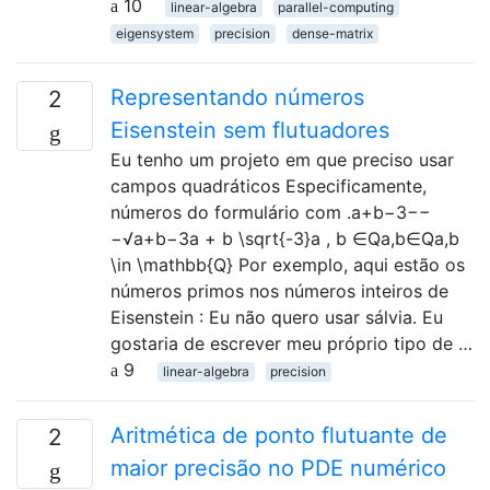
10
linear-algebra
parallel-computing
eigensystem
precision
dense-matrix
Representando números
2
Eisenstein sem flutuadores
Eu tenho um projeto em que preciso usar
campos quadráticos Especificamente,
números do formulário com .a+b−3−−
−√a+b−3a + b \sqrt{-3}a , b ∈Qa,b∈Qa,b
\in \mathbb{Q} Por exemplo, aqui estão os
números primos nos números inteiros de
Eisenstein : Eu não quero usar sálvia. Eu
gostaria de escrever meu próprio tipo de …
9
linear-algebra
precision
Aritmética de ponto flutuante de
2
maior precisão no PDE numérico