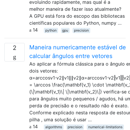
evoluindo rapidamente, mas qual é a
melhor maneira de fazer isso atualmente?
A GPU está fora do escopo das bibliotecas
científicas populares do Python, numpy …
14
python
gpu
precision
Maneira numericamente estável de
2
calcular ângulos entre vetores
Ao aplicar a fórmula clássica para o ângulo e
dois vetores:
α=arccosv1⋅v2∥v1∥∥v2∥α=arccos⁡v1⋅v2‖v1‖‖v2
= \arccos \frac{\mathbf{v_1} \cdot \mathbf{v_
{\|\mathbf{v_1}\| \|\mathbf{v_2}\|} verifica-se 
para ângulos muito pequenos / agudos, há u
perda de precisão e o resultado não é exato.
Conforme explicado nesta resposta de estou
pilha , uma solução é usar …
14
algorithms
precision
numerical-limitations