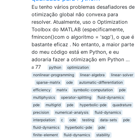
Eu tenho vários problemas desafiadores de
otimização global não convexa para
resolver. Atualmente, uso o Optimization
Toolbox do MATLAB (especificamente,
fmincon()com o algoritmo = 'sqp'), o que é
bastante eficaz . No entanto, a maior parte
do meu código está em Python, e eu
adoraria fazer a otimização em Python …
77
python
optimization
nonlinear-programming
linear-algebra
linear-solver
sparse-matrix
ode
automatic-differentiation
efficiency
matrix
symbolic-computation
pde
multiphysics
operator-splitting
fluid-dynamics
pde
multigrid
pde
hyperbolic-pde
quadrature
precision
numerical-analysis
fluid-dynamics
interpolation
c
ode
testing
data-sets
pde
fluid-dynamics
hyperbolic-pde
pde
finite-element
fluid-dynamics
stability