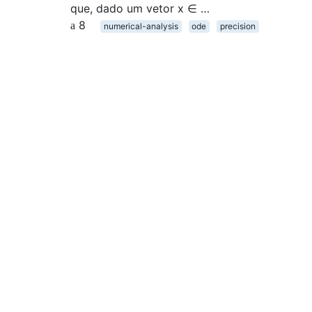
que, dado um vetor x ∈ …
8
numerical-analysis
ode
precision