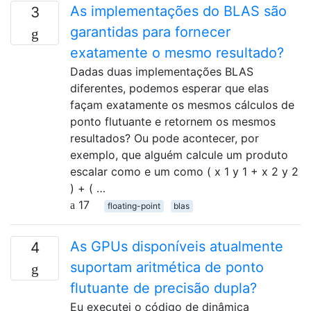
As implementações do BLAS são
3
garantidas para fornecer
exatamente o mesmo resultado?
Dadas duas implementações BLAS
diferentes, podemos esperar que elas
façam exatamente os mesmos cálculos de
ponto flutuante e retornem os mesmos
resultados? Ou pode acontecer, por
exemplo, que alguém calcule um produto
escalar como e um como ( x 1 y 1 + x 2 y 2
) + ( …
17
floating-point
blas
As GPUs disponíveis atualmente
4
suportam aritmética de ponto
flutuante de precisão dupla?
Eu executei o código de dinâmica