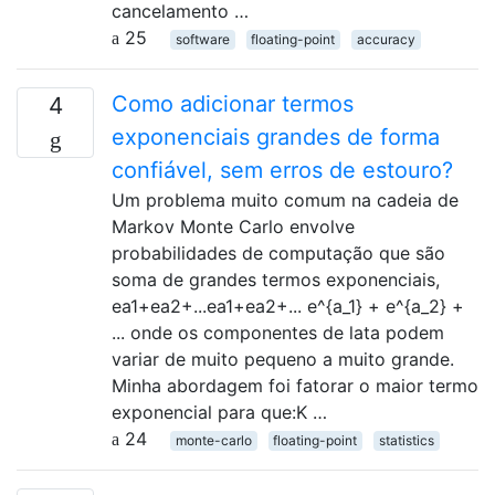
cancelamento …
25
software
floating-point
accuracy
Como adicionar termos
4
exponenciais grandes de forma
confiável, sem erros de estouro?
Um problema muito comum na cadeia de
Markov Monte Carlo envolve
probabilidades de computação que são
soma de grandes termos exponenciais,
ea1+ea2+...ea1+ea2+... e^{a_1} + e^{a_2} +
... onde os componentes de lata podem
variar de muito pequeno a muito grande.
Minha abordagem foi fatorar o maior termo
exponencial para que:K …
24
monte-carlo
floating-point
statistics