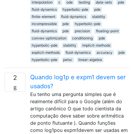
interpolation
c
ode
testing
data-sets
pde
fluid-dynamics
hyperbolic-pde
pde
finite-element
fluid-dynamics
stability
incompressible
pde
hyperbolic-pde
fluid-dynamics
pde
precision
floating-point
convex-optimization
conditioning
pde
hyperbolic-pde
stability
implicit-methods
explicit-methods
fluid-dynamics
accuracy
pde
hyperbolic-pde
petsc
linear-algebra
Quando log1p e expm1 devem ser
2
usados?
Eu tenho uma pergunta simples que é
realmente difícil para o Google (além do
artigo canônico O que todo cientista da
computação deve saber sobre aritmética
de ponto flutuante ). Quando funções
como log1pou expm1devem ser usadas em