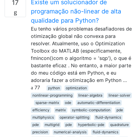
Existe um solucionador de
17
programação não-linear de alta
qualidade para Python?
Eu tenho vários problemas desafiadores de
otimização global não convexa para
resolver. Atualmente, uso o Optimization
Toolbox do MATLAB (especificamente,
fmincon()com o algoritmo = 'sqp'), o que é
bastante eficaz . No entanto, a maior parte
do meu código está em Python, e eu
adoraria fazer a otimização em Python …
77
python
optimization
nonlinear-programming
linear-algebra
linear-solver
sparse-matrix
ode
automatic-differentiation
efficiency
matrix
symbolic-computation
pde
multiphysics
operator-splitting
fluid-dynamics
pde
multigrid
pde
hyperbolic-pde
quadrature
precision
numerical-analysis
fluid-dynamics