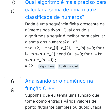
Qual algoritmo é mais preciso para
10
calcular a soma de uma matriz
classificada de números?
Dada é uma sequência finita crescente de
números positivos . Qual dos dois
algoritmos a seguir é melhor para calcular
a soma dos números?z1, z2, . . . . .
znz1,z2,.....znz_{1} ,z_{2},.....z_{n} s=0; for \
i=1:n s=s + z_{i} ; end Ou: s=0; for \ i=1:n
s=s + z_{n-i+1} ; …
22
algorithms
floating-point
Analisando erro numérico na
6
função C ++
Suponha que eu tenha uma função que
tome como entrada vários valores de
ponto flutuante (simples ou duplo), faça