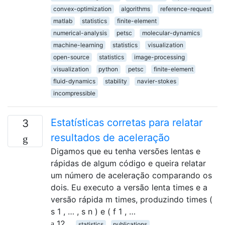
convex-optimization
algorithms
reference-request
matlab
statistics
finite-element
numerical-analysis
petsc
molecular-dynamics
machine-learning
statistics
visualization
open-source
statistics
image-processing
visualization
python
petsc
finite-element
fluid-dynamics
stability
navier-stokes
incompressible
Estatísticas corretas para relatar
3
resultados de aceleração
Digamos que eu tenha versões lentas e
rápidas de algum código e queira relatar
um número de aceleração comparando os
dois. Eu executo a versão lenta times e a
versão rápida m times, produzindo times (
s 1 , … , s n ) e ( f 1 , …
12
statistics
publications