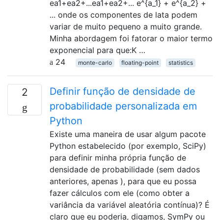
ea1+ea2+...ea1+ea2+... e^{a_1} + e^{a_2} +
... onde os componentes de lata podem
variar de muito pequeno a muito grande.
Minha abordagem foi fatorar o maior termo
exponencial para que:K …
24
monte-carlo
floating-point
statistics
Definir função de densidade de
2
probabilidade personalizada em
Python
Existe uma maneira de usar algum pacote
Python estabelecido (por exemplo, SciPy)
para definir minha própria função de
densidade de probabilidade (sem dados
anteriores, apenas ), para que eu possa
fazer cálculos com ele (como obter a
variância da variável aleatória contínua)? É
claro que eu poderia, digamos, SymPy ou