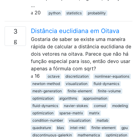
…
20
python
statistics
probability
Distância euclidiana em Oitava
3
Gostaria de saber se existe uma maneira
rápida de calcular a distância euclidiana de
dois vetores na oitava. Parece que não há
função especial para isso, então devo usar
apenas a fórmula com sqrt?
16
octave
discretization
nonlinear-equations
newton-method
visualization
fluid-dynamics
mesh-generation
finite-element
finite-volume
optimization
algorithms
approximation
fluid-dynamics
navier-stokes
comsol
modeling
optimization
sparse-matrix
matrix
condition-number
visualization
matlab
quadrature
blas
intel-mkl
finite-element
gpu
discontinuous-galerkin
mathematica
optimization