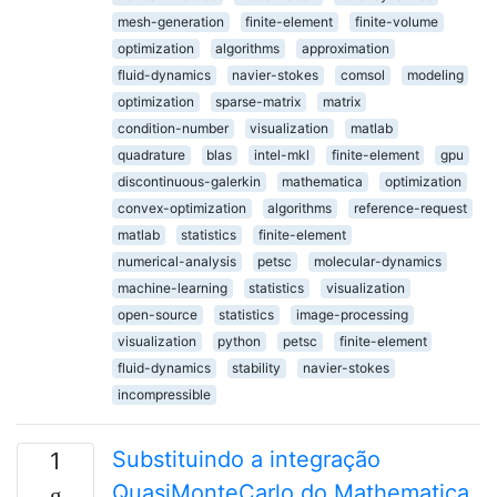
mesh-generation
finite-element
finite-volume
optimization
algorithms
approximation
fluid-dynamics
navier-stokes
comsol
modeling
optimization
sparse-matrix
matrix
condition-number
visualization
matlab
quadrature
blas
intel-mkl
finite-element
gpu
discontinuous-galerkin
mathematica
optimization
convex-optimization
algorithms
reference-request
matlab
statistics
finite-element
numerical-analysis
petsc
molecular-dynamics
machine-learning
statistics
visualization
open-source
statistics
image-processing
visualization
python
petsc
finite-element
fluid-dynamics
stability
navier-stokes
incompressible
Substituindo a integração
1
QuasiMonteCarlo do Mathematica