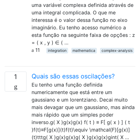
uma variável complexa definida através de
uma integral complicada. O que me
interessa é o valor dessa função no eixo
imaginário. Eu tenho acesso numérico a
esta função na seguinte faixa de opções : z
= ( x , y ) ∈ ( …
11
integration
mathematica
complex-analysis
Quais são essas oscilações?
1
Eu tenho uma função definida
numericamente que está entre um
gaussiano e um lorentziano. Decai muito
mais devagar que um gaussiano, mas ainda
mais rápido que um simples poder
inverso.g( X )g(x)g(x) f( t ) ≡ F[ g( x ) ] ( t
)f(t)≡F[g(x)](t)f(t)\equiv \mathcal{F}[g(x)]
(t)tttg( X )g(x)g(x)g( X )g(x)g(x)gint( X …