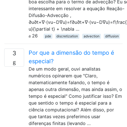
boa escolha para o termo de advecção? Eu s
interessante em resolver a equação Reação-
Difusão-Advecção ,
∂u∂t+∇⋅(vu−D∇u)=f∂u∂t+∇⋅(vu−D∇u)=f\frac{\
u}{\partial t} + \nabla …
26
pde
discretization
advection
diffusion
Por que a dimensão do tempo é
3
especial?
De um modo geral, ouvi analistas
numéricos opinarem que "Claro,
matematicamente falando, o tempo é
apenas outra dimensão, mas ainda assim, o
tempo é especial" Como justificar isso? Em
que sentido o tempo é especial para a
ciência computacional? Além disso, por
que tantas vezes preferimos usar
diferenças finitas (levando …