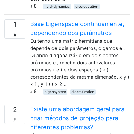
8
fluid-dynamics
discretization
Base Eigenspace continuamente,
1
dependendo dos parâmetros
Eu tenho uma matriz hermitiana que
depende de dois parâmetros, digamos e .
Quando diagonalizá-lo em dois pontos
próximos e , recebo dois autovalores
próximos ( e ) e dois espaços ( e )
correspondentes da mesma dimensão. x y (
x 1 , y 1 ) ( x 2 …
8
eigensystem
discretization
Existe uma abordagem geral para
2
criar métodos de projeção para
diferentes problemas?