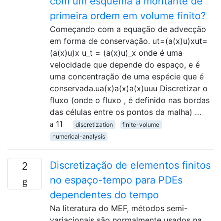
com um esquema a montante de
primeira ordem em volume finito?
Começando com a equação de advecção
em forma de conservação. ut=(a(x)u)xut=
(a(x)u)x u_t = (a(x)u)_x onde é uma
velocidade que depende do espaço, e é
uma concentração de uma espécie que é
conservada.ua(x)a(x)a(x)uuu Discretizar o
fluxo (onde o fluxo , é definido nas bordas
das células entre os pontos da malha) …
11
discretization
finite-volume
numerical-analysis
Discretização de elementos finitos
2
no espaço-tempo para PDEs
dependentes do tempo
Na literatura do MEF, métodos semi-
variacionais são normalmente usados ​​na