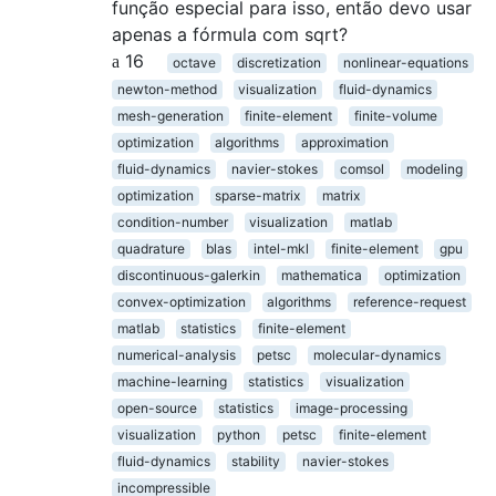
função especial para isso, então devo usar
apenas a fórmula com sqrt?
16
octave
discretization
nonlinear-equations
newton-method
visualization
fluid-dynamics
mesh-generation
finite-element
finite-volume
optimization
algorithms
approximation
fluid-dynamics
navier-stokes
comsol
modeling
optimization
sparse-matrix
matrix
condition-number
visualization
matlab
quadrature
blas
intel-mkl
finite-element
gpu
discontinuous-galerkin
mathematica
optimization
convex-optimization
algorithms
reference-request
matlab
statistics
finite-element
numerical-analysis
petsc
molecular-dynamics
machine-learning
statistics
visualization
open-source
statistics
image-processing
visualization
python
petsc
finite-element
fluid-dynamics
stability
navier-stokes
incompressible